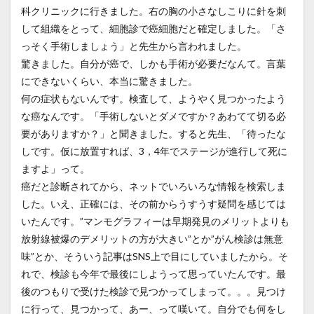
科クリニックに行きました。右の胸の小さなしこりに針を刺
して組織をとって、細胞診で癌細胞だと確定しました。「さ
っそく手術しましょう」と先生から言われました。
驚きました。自分が癌で、しかも手術が必要だなんて。言葉
にできないくらい、本当に驚きました。
何の症状もないんです。検査して、ようやく見つかったよう
な癌なんです。「手術しないとダメですか？あわてて切る必
要がありますか？」と聞きました。すると先生、「待ったな
しです。仮に放置すれば、3，4年でステージが進行して死に
ますよ」って。
癌だと診断されてから、ネットでいろいろな情報を検索しま
した。いえ、正確には、その前からうすうす疑問を感じては
いたんです。”マンモグラフィーは早期発見のメリットよりも
放射線被爆のデメリットの方が大きい”とか”がん検診は無意
味”とか、そういう記事はSNS上で目にしていましたから。そ
れで、検診も今年で最後にしようって思っていたんです。最
後のつもりで受けた検診で見つかってしまって。。。見つけ
に行って、見つかって、あー、って嘆いて。自分でも何をし