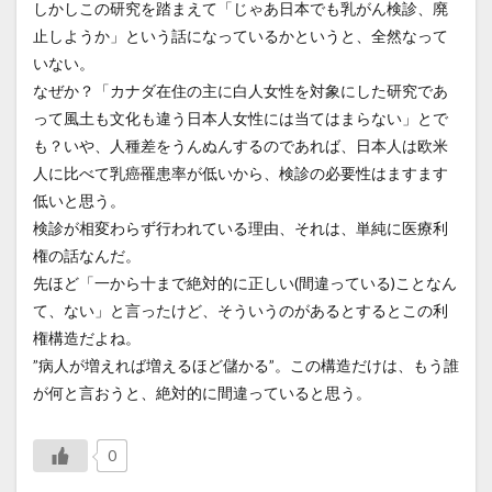
しかしこの研究を踏まえて「じゃあ日本でも乳がん検診、廃
止しようか」という話になっているかというと、全然なって
いない。
なぜか？「カナダ在住の主に白人女性を対象にした研究であ
って風土も文化も違う日本人女性には当てはまらない」とで
も？いや、人種差をうんぬんするのであれば、日本人は欧米
人に比べて乳癌罹患率が低いから、検診の必要性はますます
低いと思う。
検診が相変わらず行われている理由、それは、単純に医療利
権の話なんだ。
先ほど「一から十まで絶対的に正しい(間違っている)ことなん
て、ない」と言ったけど、そういうのがあるとするとこの利
権構造だよね。
”病人が増えれば増えるほど儲かる”。この構造だけは、もう誰
が何と言おうと、絶対的に間違っていると思う。
0