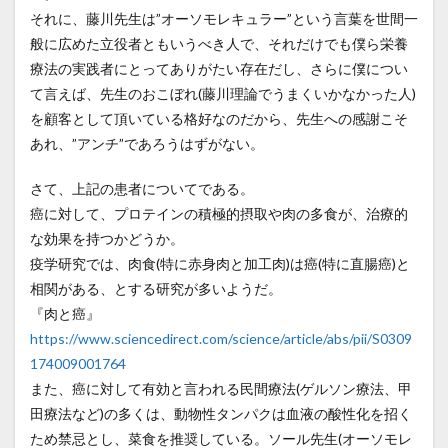
それに、藤川先生は”オーソモレキュラー”という言葉を世間一
般に広めた立役者ともいうべき人で、それだけでも僕ら栄養
療法の実践者にとってありがたい存在だし、さらに僕につい
て言えば、先生のおこぼれ(藤川理論でうまくいかなかった人)
を顧客として頂いている格好なのだから、先生への感謝こそ
あれ、”アンチ”であろうはずがない。
さて、上記の患者についてである。
癌に対して、プロテインの積極的摂取や肉の多食が、治療的
な効果を持つかどうか。
疫学研究では、肉食(特に赤身肉と加工肉)は癌(特に直腸癌)と
相関がある、とする研究が多いようだ。
『肉と癌』
https://www.sciencedirect.com/science/article/abs/pii/S0309
174009001764
また、癌に対して有効と言われる民間療法(ゲルソン療法、甲
田療法など)の多くは、動物性タンパクは血液の酸性化を招く
ため禁忌とし、菜食を推奨している。ソール先生(オーソモレ