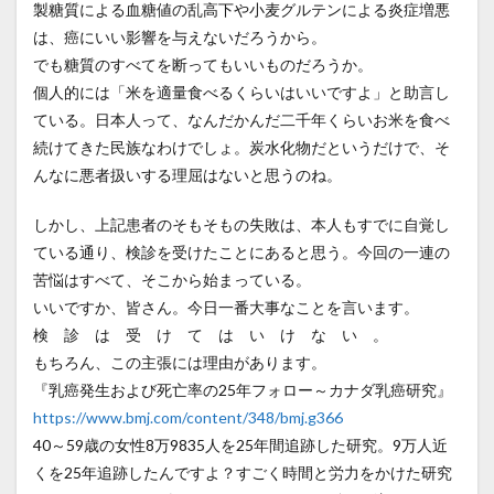
製糖質による血糖値の乱高下や小麦グルテンによる炎症増悪
は、癌にいい影響を与えないだろうから。
でも糖質のすべてを断ってもいいものだろうか。
個人的には「米を適量食べるくらいはいいですよ」と助言し
ている。日本人って、なんだかんだ二千年くらいお米を食べ
続けてきた民族なわけでしょ。炭水化物だというだけで、そ
んなに悪者扱いする理屈はないと思うのね。
しかし、上記患者のそもそもの失敗は、本人もすでに自覚し
ている通り、検診を受けたことにあると思う。今回の一連の
苦悩はすべて、そこから始まっている。
いいですか、皆さん。今日一番大事なことを言います。
検 診 は 受 け て は い け な い 。
もちろん、この主張には理由があります。
『乳癌発生および死亡率の25年フォロー～カナダ乳癌研究』
https://www.bmj.com/content/348/bmj.g366
40～59歳の女性8万9835人を25年間追跡した研究。9万人近
くを25年追跡したんですよ？すごく時間と労力をかけた研究