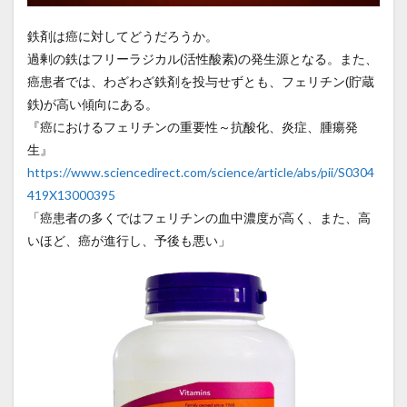
鉄剤は癌に対してどうだろうか。
過剰の鉄はフリーラジカル(活性酸素)の発生源となる。また、
癌患者では、わざわざ鉄剤を投与せずとも、フェリチン(貯蔵
鉄)が高い傾向にある。
『癌におけるフェリチンの重要性～抗酸化、炎症、腫瘍発
生』
https://www.sciencedirect.com/science/article/abs/pii/S0304
419X13000395
「癌患者の多くではフェリチンの血中濃度が高く、また、高
いほど、癌が進行し、予後も悪い」