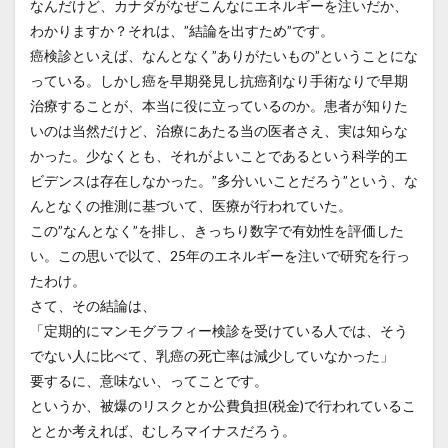
なんだけど、カナダがなぜこんなにエネルギーを注いだか、
わかりますか？それは、”結論を出すため”です。
癌検診といえば、なんとなく”ありがたいもの”ということにな
っている。しかし癌を早期発見し抗癌剤なり手術なりで早期
治療することが、本当に役に立っているのか。患者が知りた
いのは当然だけど、治療にあたる当の医者さえ、実は知らな
かった。少なくとも、それがよいことであるという科学的エ
ビデンスは存在しなかった。”多分いいことだろう”という、な
んとなくの推測に基づいて、医療が行われていた。
この”なんとなく”を排し、きっちり数字で有効性を評価した
い。この思いで以て、25年のエネルギーを注いで研究を行っ
たわけ。
さて、その結論は、
「定期的にマンモグラフィー検診を受けている人では、そう
でない人に比べて、乳癌の死亡率は減少していなかった」
要するに、意味ない、ってことです。
というか、被爆のリスクとか公費負担(税金)で行われているこ
ととか考えれば、むしろマイナスだろう。