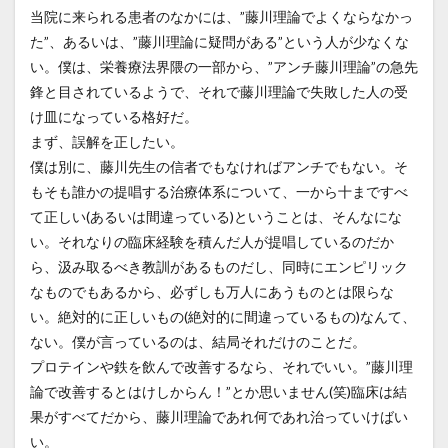
当院に来られる患者のなかには、”藤川理論でよくならなかっ
た”、あるいは、”藤川理論に疑問がある”という人が少なくな
い。僕は、栄養療法界隈の一部から、”アンチ藤川理論”の急先
鋒と目されているようで、それで藤川理論で失敗した人の受
け皿になっている格好だ。
まず、誤解を正したい。
僕は別に、藤川先生の信者でもなければアンチでもない。そ
もそも誰かの提唱する治療体系について、一から十まですべ
て正しい(あるいは間違っている)ということは、そんなにな
い。それなりの臨床経験を積んだ人が提唱しているのだか
ら、汲み取るべき教訓があるものだし、同時にエンピリック
なものでもあるから、必ずしも万人にあうものとは限らな
い。絶対的に正しいもの(絶対的に間違っているもの)なんて、
ない。僕が言っているのは、結局それだけのことだ。
プロテインや鉄を飲んで改善するなら、それでいい。”藤川理
論で改善するとはけしからん！”とか思いません(笑)臨床は結
果がすべてだから、藤川理論であれ何であれ治っていけばい
い。