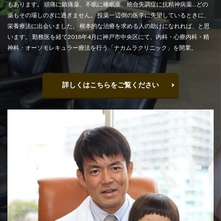
もあります。 頭痛に鎮痛薬、不眠に睡眠薬、統合失調症に抗精神病薬…どの
薬もその場しのぎに過ぎません。 投薬一辺倒の医学に失望しているときに、
栄養療法に出会いました。 根本的な治療を求める人の助けになれれば、と思
います。 勤務医を経て2018年4月に神戸市中央区にて、内科・心療内科・精
神科・オーソモレキュラー療法を行う「ナカムラクリニック」を開業。
詳しくはこちらをご覧ください