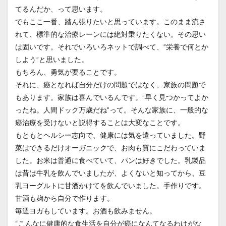
てるんだか、って思います。
でもここ一番、踏ん張りたいと思っています。このまま流さ
れて、標準的な治療レーンには絶対乗りたくない。その思い
は固いです。それでいろいろネットで調べて、”栄養で何とか
しよう”と思いました。
もちろん、勇気が要ることです。
それに、癌となれば自分だけの問題ではなく、家族の問題で
もあります。家族は喜んでいるんです。”早く見つかってよか
ったね。人間ドック万歳だね”って。そんな家族に、一般的な
癌治療を受けないと説得することは大変なことです。
もともとヘルシー志向で、健康には気を遣っていました。野
菜はできるだけオーガニックで、お肉も質にこだわっていま
した。お米は普通に食べていて、パンは好きでした。乳製品
は昔は牛乳を飲んでいましたが、よくないと知ってから、豆
乳ヨーグルトに甘酒かけてを飲んでいました。手作りです。
甘酒も麹から自分で作ります。
毎週ヨガもしています。お酒も飲みません。
“こんなに健康的な食生活を自分が癌になんてなるわけがな