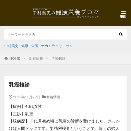
中村篤史
健康
栄養
ナカムラクリニック
HOME
新着情報
乳癌検診
乳癌検診
2020年11月29日
新着情報
【症例】40代女性
【主訴】乳癌
【現病歴】「11月初め頃に乳癌の診断を受けました。きっか
けは人間ドックです。要精密検査ということで、近くの婦人