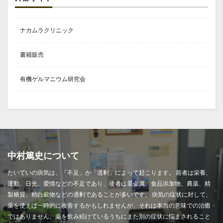
ナカムラクリニック
書籍販売
有機ゲルマニウム研究会
中村篤史について
たいていの病気は、「不足」か「過剰」によって起こります。 前者は栄養、
運動、日光、愛情などの不足であり、後者は重金属、食品添加物、農薬、精
製糖質、精白穀物などの過剰であることが多いです。 病気の症状に対して、
薬を使えば一時的に改善するかもしれませんが、それは本当の意味での治癒
ではありません。薬を飲み続けているうちにまた別の症状に悩まされること