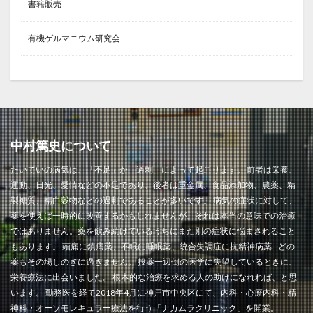
書籍販売
有機ゲルマニウム研究会
中村篤史について
たいていの病気は、「不足」か「過剰」によって起こります。 前者は栄養、
運動、日光、愛情などの不足であり、後者は重金属、食品添加物、農薬、精
製糖質、精白穀物などの過剰であることが多いです。 病気の症状に対して、
薬を使えば一時的に改善するかもしれませんが、それは本当の意味での治癒
ではありません。薬を飲み続けているうちにまた別の症状に悩まされること
もあります。 頭痛に鎮痛薬、不眠に睡眠薬、統合失調症に抗精神病薬…どの
薬もその場しのぎに過ぎません。 投薬一辺倒の医学に失望しているときに、
栄養療法に出会いました。 根本的な治療を求める人の助けになれれば、と思
います。 勤務医を経て2018年4月に神戸市中央区にて、内科・心療内科・精
神科・オーソモレキュラー療法を行う「ナカムラクリニック」を開業。