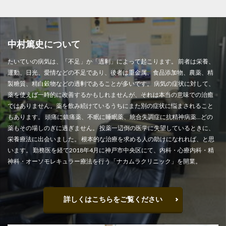
中村篤史について
たいていの病気は、「不足」か「過剰」によって起こります。 前者は栄養、
運動、日光、愛情などの不足であり、後者は重金属、食品添加物、農薬、精
製糖質、精白穀物などの過剰であることが多いです。 病気の症状に対して、
薬を使えば一時的に改善するかもしれませんが、それは本当の意味での治癒
ではありません。薬を飲み続けているうちにまた別の症状に悩まされること
もあります。 頭痛に鎮痛薬、不眠に睡眠薬、統合失調症に抗精神病薬…どの
薬もその場しのぎに過ぎません。 投薬一辺倒の医学に失望しているときに、
栄養療法に出会いました。 根本的な治療を求める人の助けになれれば、と思
います。 勤務医を経て2018年4月に神戸市中央区にて、内科・心療内科・精
神科・オーソモレキュラー療法を行う「ナカムラクリニック」を開業。
詳しくはこちらをご覧ください