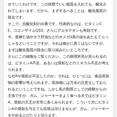
せていくわけです。この状態でいい脂質を入れても、酸化さ
れてしまいます。だから、まずするべきことは、酸化脂質の
除去です。
そこで、抗酸化剤の出番です。代表的なのは、ビタミンC、
E、コエンザイムQ10。さらにグルタチオンも有効です。
今、亜麻仁油やタラ肝油などのオメガ3系の油をあたえてらっ
しゃるということですが、それは確かに悪くはないですが、
まずは酸化脂質の除去に取り組みたいところです。
さらにこの細胞をご覧ください。この病理所見が見られるの
は、ビタミンA不足、あるいは亜鉛などのミネラル不足が考え
られます。
なぜAや亜鉛が不足したのか。それは、ひとつには、食品添加
物の影響が考えられます。添加物には万全の注意をしておら
れるということですね。しかし私の獣医としての経験からの
主張ですが、ガム、ジャーキーをよく食べる犬ではビタミン
A、亜鉛の欠乏が非常に多くみられます。こういう犬にビタミ
ンAや亜鉛を与えても症状は治りませんが、ガム、ジャーキー
をやめるとぴたりと治ります。