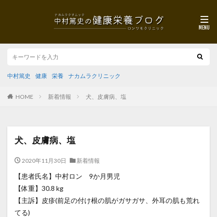
中村篤史
健康
栄養
ナカムラクリニック
HOME
新着情報
犬、皮膚病、塩
犬、皮膚病、塩
2020年11月30日
新着情報
【患者氏名】中村ロン 9か月男児
【体重】30.8 kg
【主訴】皮疹(前足の付け根の肌がガサガサ、外耳の肌も荒れ
てる)