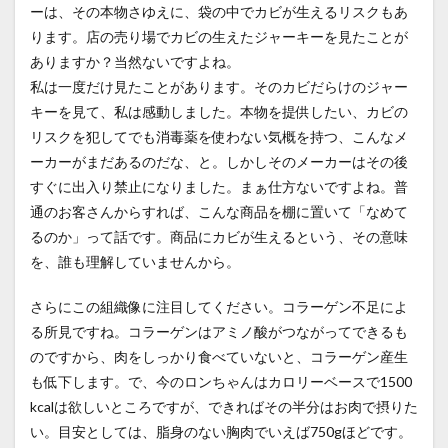
ーは、その本物さゆえに、袋の中でカビが生えるリスクもあ
ります。店の売り場でカビの生えたジャーキーを見たことが
ありますか？当然ないですよね。
私は一度だけ見たことがあります。そのカビだらけのジャー
キーを見て、私は感動しました。本物を提供したい、カビの
リスクを犯してでも消毒薬を使わない気概を持つ、こんなメ
ーカーがまだあるのだな、と。しかしそのメーカーはその後
すぐに出入り禁止になりました。まぁ仕方ないですよね。普
通のお客さんからすれば、こんな商品を棚に置いて「なめて
るのか」って話です。商品にカビが生えるという、その意味
を、誰も理解していませんから。
さらにこの組織像に注目してください。コラーゲン不足によ
る所見ですね。コラーゲンはアミノ酸がつながってできるも
のですから、肉をしっかり食べていないと、コラーゲン産生
も低下します。で、今のロンちゃんはカロリーベースで1500
kcalは欲しいところですが、できればその半分はお肉で摂りた
い。目安としては、脂身のない胸肉でいえば750gほどです。