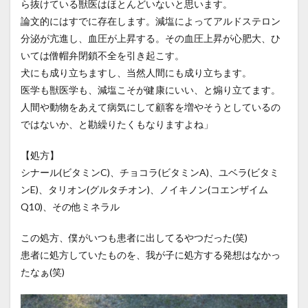
ら抜けている獣医はほとんどいないと思います。
論文的にはすでに存在します。減塩によってアルドステロン
分泌が亢進し、血圧が上昇する。その血圧上昇が心肥大、ひ
いては僧帽弁閉鎖不全を引き起こす。
犬にも成り立ちますし、当然人間にも成り立ちます。
医学も獣医学も、減塩こそが健康にいい、と煽り立てます。
人間や動物をあえて病気にして顧客を増やそうとしているの
ではないか、と勘繰りたくもなりますよね」
【処方】
シナール(ビタミンC)、チョコラ(ビタミンA)、ユベラ(ビタミ
ンE)、タリオン(グルタチオン)、ノイキノン(コエンザイム
Q10)、その他ミネラル
この処方、僕がいつも患者に出してるやつだった(笑)
患者に処方していたものを、我が子に処方する発想はなかっ
たなぁ(笑)