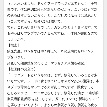
う、と思いました。ドッグフードでもジビエでもなく、手料
理です。僕は体調に何も問題ないのだから、こいつにも問題
のあるはずがないだろう、と。ただし犬に塩っけは禁忌とい
うことですから、塩分だけは抜いて。
でも、これもいまいちでした。ガツガツとよく食べます。で
もやっぱりブツブツができるんですね。一体何が原因なので
しょうか？」
【検査】
獣医先生、ロンをすばやく抑えて、耳の皮膚にセロハンテー
プをペタリ。
染色して顕微鏡をのぞくと、マラセチア真菌を確認。
【獣医師の見立て】
「ドッグフードというものは、まず、酸化していることが多
いものです。フードに含まれているオメガ6などの脂質は、本
来ブドウ球菌をやっつける力があるのですが、酸化すると、
むしろマラセチアのエサとなります。酸化した油は、”連鎖的
脂質過酸化反応”を起こします。腐ったリンゴが新鮮なリンゴ
を腐らせていくように、よからぬ脂質が良質な脂質を劣化さ