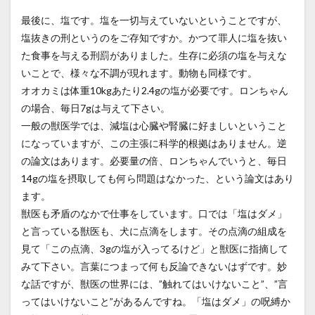
最後に、塩です。塩を一切与えていないということですが、
塩抜きの刑というのをご存知ですか。かつて罪人に塩を抜い
た食事を与える刑罰がありました。生存に必須の塩を与えな
いことで、様々な不調が現れます。動物も同様です。
オオカミは体重10kgあたり2.4gの塩が必要です。ロンちゃん
の場合、毎日7gは与えて下さい。
一般の獣医学では、減塩は心臓や腎臓に好ましいということ
になっていますが、この主張に科学的根拠はありません。逆
の論文はあります。必要量の倍、ロンちゃんでいうと、毎日
14gの塩を摂取しても何ら問題はなかった、という論文はあり
ます。
獣医も矛盾のなかで仕事をしています。口では「塩はダメ」
と言っている獣医も、犬に点滴をします。その点滴の組成を
見て「この点滴、3gの塩が入ってるけど」と獣医に指摘して
みて下さい。言葉につまって何も反論できないはずです。妙
な話ですが、獣医の世界には、”触れてはいけないこと”、”言
ってはいけないこと”があるんですね。「塩はダメ」の呪縛か