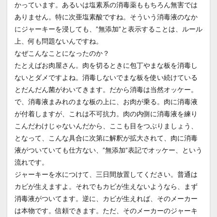
かっています。あるいは塩素系の消毒薬ももちろん無害では
ありません。特に次亜塩素酸ですね。そういう消毒液のなか
にジャーキーを浸しても、”無添加”と表示することは、ルール
上、何も問題ないんですね。
なぜこんなことになったのか？
たとえばお肉屋さん。肉を切るときに包丁やまな板を消毒し
ないとダメですよね。消毒しないでまな板を使い続けている
とだんだん菌がわいてきます。だから消毒は当然オッケー。
で、消毒液まみれのまな板の上に、お肉が乗る。肉に消毒液
が付着しますが、これは不可抗力。肉の内側に消毒液を練り
こんだわけじゃないんだから、ここも目をつぶりましょう、
となって、こんな具合に次第に解釈が拡大されて、肉に消毒
液がついていても仕方ない、”無添加”表記でオッケー、という
流れです。
ジャーキーを水につけて、三日間放置してください。普通は
カビが生えますよ。それでもカビが生えないようなら、まず
消毒液がついてます。逆に、カビが生えれば、そのメーカー
は本物です。信頼できます。ただ、そのメーカーのジャーキ