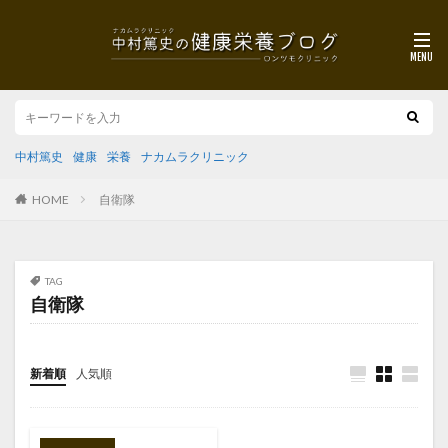
中村篤史
健康
栄養
ナカムラクリニック
HOME
自衛隊
TAG
自衛隊
新着順
人気順