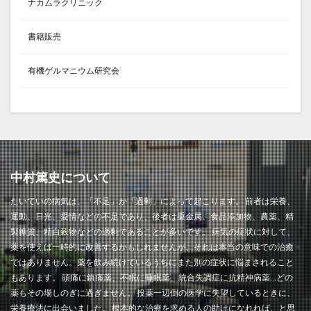
ナカムラクリニック
書籍販売
有機ゲルマニウム研究会
中村篤史について
たいていの病気は、「不足」か「過剰」によって起こります。 前者は栄養、
運動、日光、愛情などの不足であり、後者は重金属、食品添加物、農薬、精
製糖質、精白穀物などの過剰であることが多いです。 病気の症状に対して、
薬を使えば一時的に改善するかもしれませんが、それは本当の意味での治癒
ではありません。薬を飲み続けているうちにまた別の症状に悩まされること
もあります。 頭痛に鎮痛薬、不眠に睡眠薬、統合失調症に抗精神病薬…どの
薬もその場しのぎに過ぎません。 投薬一辺倒の医学に失望しているときに、
栄養療法に出会いました。 根本的な治療を求める人の助けになれれば、と思