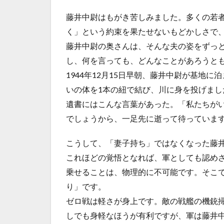
藤井中尉はもがき苦しみました。多くの若
く」という約束を果たせないもどかしさで
藤井中尉の奥さんは、そんな夫の姿をずっ
し、何を言っても、どんなことがあろうと
1944年12月15日早朝、藤井中尉が基地
いの体を1本の紐で結び、川に身を投げまし
遺書にはこんな言葉があった。「私たちが
でしょうから、一足先に逝って待っていま
こうして、「妻子持ち」ではなくなった藤
これほどの覚悟となれば、軍としても認め
乗せることは、物理的に不可能です。そこ
り」です。
ゼロ戦は軽さが身上です。敵の戦艦の機銃
しでも身軽なほうが有利ですが、軍は藤井