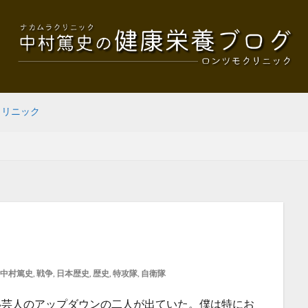
クリニック
中村篤史
,
戦争
,
日本歴史
,
歴史
,
特攻隊
,
自衛隊
笑い芸人のアップダウンの二人が出ていた。僕は特にお