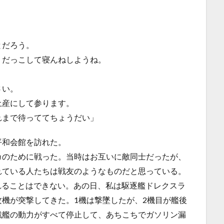
とだろう。
だっこして寝んねしようね。
さい。
産にして参ります。
まで待っててちょうだい」
平和会館を訪れた。
カのために戦った。当時はお互いに敵同士だったが、
れている人たちは戦友のようなものだと思っている。
忘れることはできない。あの日、私は駆逐艦ドレクスラ
機が突撃してきた。1機は撃墜したが、2機目が艦後
戦艦の動力がすべて停止して、あちこちでガソリン漏