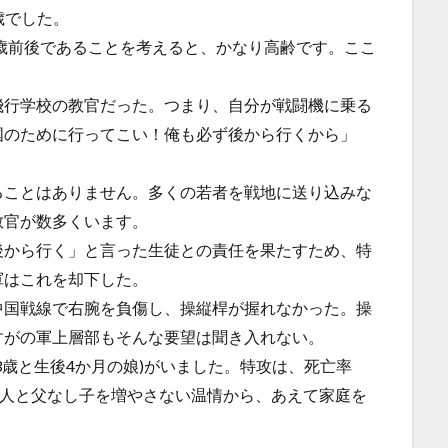
9歳でした。
0歳前後であることを考えると、かなり高齢です。ここ
飛行学校の教官だった。つまり、自分が戦闘機に乗る
国のために行ってこい！俺も必ず後から行くから」
ることはありません。多くの若者を戦地に送り込みな
教官が数多くいます。
後から行く」と言った生徒との責任を果たすため、特
軍はこれを却下した。
中国戦線で右腕を負傷し、操縦桿が握れなかった。操
すがの軍上層部もそんな要望は聞き入れない。
3歳と生後4か月の娘)がいました。特攻は、死亡率
亡人と父なし子を増やさない温情から、あえて家庭を