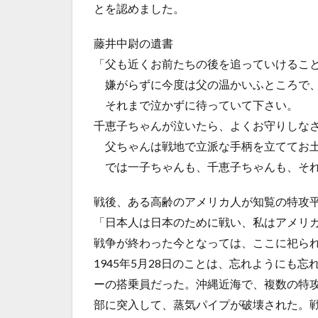
とを認めました。
藤井中尉の遺書
「父も近くお前たちの後を追っていけるこ
嫌がらずに今度は父の温かいふところで、
それまで泣かずに待っていて下さい。
千恵子ちゃんが泣いたら、よくお守りしな
父ちゃんは戦地で立派な手柄を立ててお土
では一子ちゃんも、千恵子ちゃんも、それ
戦後、ある高齢のアメリカ人が知覧の特攻
「日本人は日本のために戦い、私はアメリ
戦争が終わった今となっては、ここに祀ら
1945年5月28日のことは、忘れようにも
ーの搭乗員だった。沖縄近海で、複数の特攻
部に突入して、蒸気パイプが破壊された。