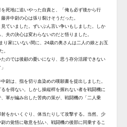
者を死地に追いやった自責と、「俺も必ず後から行
、藤井中尉の心は張り裂けそうだった。
と見ていました。ずいぶん言い争いもしました。しか
も、夫の決心は変わらないのだと悟りました。
に泊まり家にいない間に、24歳の奥さんは二人の娘とお互
た。
いたのでは後顧の憂いになり、思う存分活躍できない
す」
井中尉は、指を切り血染めの嘆願書を提出しました。
ざるを得ない。しかし操縦桿を握れない者を戦闘機に
で、軍が編み出した苦肉の策が、戦闘機の「二人乗
掃射をかいくぐり、体当たりして攻撃する。当然、少
中尉の覚悟に敬意を払い、戦闘機の後部に同乗するこ