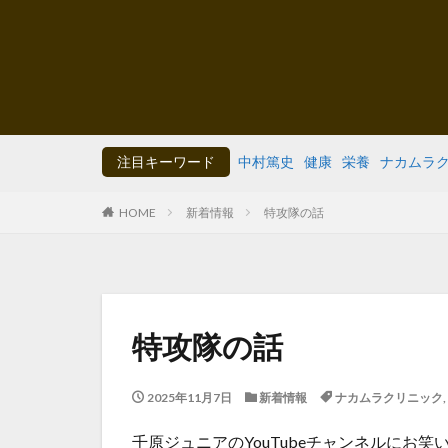
注目キーワード
中村篤史
健康
栄養
ナカムラ
HOME
新着情報
特攻隊の話
特攻隊の話
2025年11月7日
新着情報
ナカムラクリニック
,
千原ジュニアのYouTubeチャンネルにお