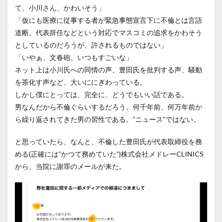
て、小川さん、かわいそう」
「仮にも医療に従事する者が緊急事態宣言下に不倫とは言語
道断。代表辞任などという対応でマスコミの追求をかわそう
としているのだろうが、許されるものではない」
「いやぁ、文春砲、いつもすごいな」
ネット上は小川氏への同情の声、豊田氏を批判する声、騒動
を茶化す声など、大いににぎわっている。
しかし僕にとっては、完全に、どうでもいい話である。
男なんだから不倫ぐらいするだろう。何千年前、何万年前か
ら繰り返されてきた男の習性である。”ニュース”ではない。
と思っていたら、なんと、不倫した豊田氏が代表取締役を務
める(正確には”かつて務めていた”)株式会社メドレーCLINICS
から、当院に謝罪のメールが来た。