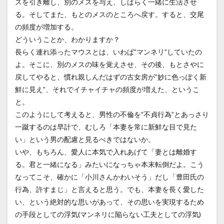
スを引き離し、別のメスを与え、しばらく一緒に生活させ
る。そしてまた、もとのメスのところへ戻す。すると、交尾
の頻度が増加する。
どういうことか、わかりますか？
長らく連れ添ったマウスとは、いわば”マンネリ”していたの
よ。そこに、別のメスの味を覚えさせ、その後、もとさやに
戻してやると、慣れ親しんだはずの古女房が”妙に色っぽく新
鮮に見え”、それでイチャイチャの頻度が増えた、というこ
と。
このようにして考えると、男性の不倫を”不貞行為”とあっさり
一蹴するのは早計で、むしろ「本妻を常に新鮮な目で見た
い」という男の配慮と見るべきではないか。
いや、もちろん、愛人に本気で入れあげて「妻とは離婚す
る。君と一緒になる」みたいになっちゃ本末転倒だよ。こう
なってこそ、確かに「小川さんかわいそう」だし「豊田氏の
行為、許すまじ」と言えると思う。でも、本妻を長く愛した
い、という絶対的な思いがあって、その思いを実現するため
の手段としての浮気(マンネリに陥らない工夫としての浮気)