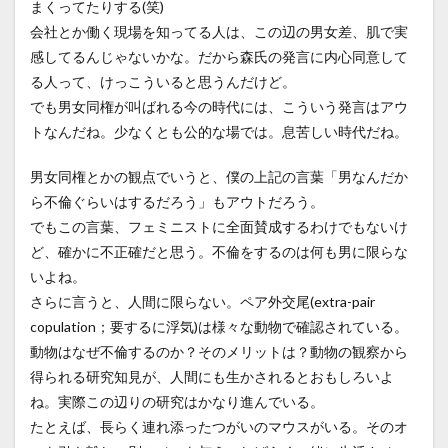
まくってたりする(笑)
会社とか働く現場を知ってる人は、この辺の男女差、肌で実
感してるんじゃないかな。だから森氏の発言に内心同意して
る人って、けっこういると思うんだけど。
でも男女同権が叫ばれる今の時代には、こういう発言はアウ
トなんだね。少なくとも公的な場では。息苦しい時代だね。
男女同権とかの観点でいうと、僕の上記の言葉「男なんだか
ら不倫ぐらいはするだろう」もアウトだろう。
でもこの言葉、フェミニストに全面賛成するわけでもないけ
ど、確かに不正確だと思う。不倫をするのは何も男に限らな
いよね。
さらに言うと、人間に限らない。ペア外交尾(extra-pair
copulation；要するに浮気)は様々な動物で確認されている。
動物はなぜ不倫するのか？そのメリットは？動物の観察から
得られる研究知見が、人間にも生かされるとおもしろいよ
ね。実際この辺りの研究はかなり進んでいる。
たとえば、長らく連れ添ったつがいのマウスがいる。そのオ