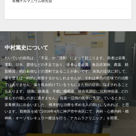
有機ゲルマニウム研究会
中村篤史について
たいていの病気は、「不足」か「過剰」によって起こります。 前者は栄養、
運動、日光、愛情などの不足であり、後者は重金属、食品添加物、農薬、精
製糖質、精白穀物などの過剰であることが多いです。 病気の症状に対して、
薬を使えば一時的に改善するかもしれませんが、それは本当の意味での治癒
ではありません。薬を飲み続けているうちにまた別の症状に悩まされること
もあります。 頭痛に鎮痛薬、不眠に睡眠薬、統合失調症に抗精神病薬…どの
薬もその場しのぎに過ぎません。 投薬一辺倒の医学に失望しているときに、
栄養療法に出会いました。 根本的な治療を求める人の助けになれれば、と思
います。 勤務医を経て2018年4月に神戸市中央区にて、内科・心療内科・精
神科・オーソモレキュラー療法を行う「ナカムラクリニック」を開業。