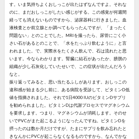
す。いま気持ちよくおしっこが出たはずなんですよ。それな
のに、まだおしっこがしたい感じがする。この感覚が何週間
経っても消えないものですから、泌尿器科に行きました。血
液検査とか前立腺とか調べてもらったんですが、「まったく
問題ない」とのことでした。MRIを撮ったら、尿管にごく小
さい石があるとのことで、「水をたっぷり飲むように」と言
われました。で、実際水をたくさん飲んで、石は流れたと思
います。今ならわかります。腎臓に結石があったか、膀胱の
組織が少し石灰化していたせいで、この症状が出たんだろう
なと。
振り返ってみると、思い当たるふしがあります。おしっこの
違和感が始まる少し前に、ある病院を受診して、ビタミンD低
値を指摘されました。それで1日4000 IUのビタミンDサプリ
を勧められました。ビタミンDは代謝プロセスでマグネシウム
を要求します。つまり、マグネシウムが消耗します。そのせ
いでPVCがまた起こるようになったんですね。ビタミンDを
摂ったのは数か月だけですが、たまにサプリを飲み忘れたと
きなんかにPVCが起こらなくなるものですから、なんでかな