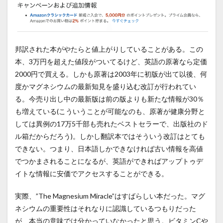
邦訳された本がやたらと値上がりしていることがある。この
本、3万円を超えた値段がついてるけど、英語の原著なら定価
2000円で買える。しかも原著は2003年に初版が出て以後、何
度かマグネシウムの最新知見を盛り込む改訂が行われてい
る。今売り出し中の最新版は前の版よりも新たな情報が30％
も増えている(こういうことが可能なのも、原著が健康分野と
しては異例の17万5千部も売れたベストセラーで、出版社のド
ル箱だからだろう)。しかし翻訳本ではそういう改訂はとても
できない。つまり、日本語しかできなければ古い情報を高値
でつかまされることになるが、英語ができればアップトゥデ
イトな情報に安価でアクセスすることができる。
実際、”The Magnesium Miracle”はすばらしい本だった。マグ
ネシウムの重要性はそれなりに認識しているつもりだった
が、本当の意味では分かっていなかったと思う。ビタミンCや