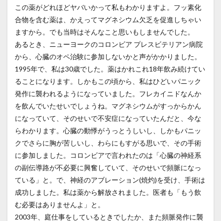
この薬がどれほどヤバいかって私もわかりますよ。フッ素化
合物を含む薬は、かえってマグネシウム欠乏を促進しちゃい
ますから。でも当時はそんなこと思いもしませんでした。
あるとき、ニューヨークのコロンビア プレスビテリアン病院
から、心臓のオペ治験に参加しないかと声がかかりました。
1995年で、私は30歳でした。薬はかれこれ18年飲み続けてい
ることになります。しかもこの頃から、私はひどいパニック
発作に襲われるようになっていました。フレカイニドなんか
を飲んでいたせいでしょうね。マグネシウムがすっからかん
になっていて、そのせいで不安症になっていたんだと、今な
らわかります。心臓の動悸がうっとうしいし、しかもパニッ
クでさらに胸が苦しいし、わらにもすがる思いで、その手術
に参加しました。コロンビアで言われたのは「心臓の神経系
の副伝導路が不必要に興奮していて、そのせいで頻脈になっ
ている」と。で、神経のアブレーション(焼灼)を受け、手術は
成功しました。私は薬から解放されました。医者も「もう飲
む必要はありませんよ」と。
2003年、庭仕事をしているときでしたか、また頻脈発作に襲