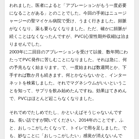
われました。医者によると「アブレーションがもう一度必要
になることがある」とのことでした。今回の手術はニュージ
ャージーの聖マイケル病院で受け、うまく行きました。頻脈
がなくなり、薬も要らなくなりました。ただ、確かに頻脈が
続くことはなくなったんですが、PVC(心室性期外収縮)は治ま
りませんでした。
2003年に二回目のアブレーションを受けて以後、数年間にわ
たってPVC発作に苦しむことになりました。それは急に、何
の予兆もなく始まります。で、一度始まれば数週間とか、下
手すれば数か月も続きます。何とかならないかと、インター
ネットを検索しました。それでマグネシウムがいいというこ
とを知って、サプリを飲み始めたんですね。効果はてきめん
で、PVCはほとんど起こらなくなりました。
それでめでたしめでたし、かといえばそうじゃないんです
ね。長い話ですが聞いてください。2014年のことです。ふ
と、おしっこがしたくなって、トイレで用を足しました。で
も、妙なことに「おしっこがしたい」感覚が消えないんで