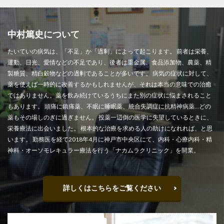
中村篤史について
たいていの病気は、「不足」か「過剰」によって起こります。 前者は栄養、
運動、日光、愛情などの不足であり、後者は重金属、食品添加物、農薬、精
製糖質、精白穀物などの過剰であることが多いです。 病気の症状に対して、
薬を使えば一時的に改善するかもしれませんが、それは本当の意味での治癒
ではありません。薬を飲み続けているうちにまた別の症状に悩まされること
もあります。 頭痛に鎮痛薬、不眠に睡眠薬、統合失調症に抗精神病薬…どの
薬もその場しのぎに過ぎません。 投薬一辺倒の医学に失望しているときに、
栄養療法に出会いました。 根本的な治療を求める人の助けになれれば、と思
います。 勤務医を経て2018年4月に神戸市中央区にて、内科・心療内科・精
神科・オーソモレキュラー療法を行う「ナカムラクリニック」を開業。
詳しくはこちらをご覧ください