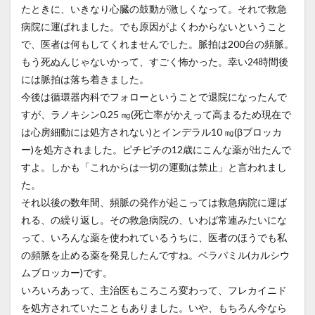
たときに、いきなり心臓の鼓動が激しくなって。それで救急
病院に運ばれました。でも原因がよくわからないということ
で、医者は何もしてくれませんでした。脈拍は200台の頻脈。
もう死ぬんじゃないかって、すごく怖かった。幸い24時間後
には脈拍は落ち着きました。
今後は循環器内科でフォローということで退院になったんで
すが、ラノキシン0.25 ㎎(死亡率がかえって高まるため現在で
は心房細動には処方されない)とインデラル10 ㎎(βブロッカ
ー)を処方されました。ピチピチの12歳にこんな薬が出たんで
すよ。しかも「これからは一切の運動は禁止」と言われまし
た。
それ以後の数年間、頻脈の発作が起こっては救急病院に運ば
れる、の繰り返し。その救急病院の、いわば常連みたいにな
って、いろんな薬を使われているうちに、医者のほうでも私
の頻脈を止める薬を発見したんですね。ベラパミル(カルシウ
ムブロッカー)です。
いろいろあって、主治医もころころ変わって、フレカイニド
を処方されていたこともありました。いや、もちろん今なら