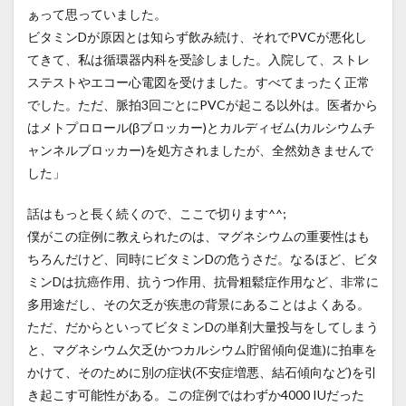
ぁって思っていました。
ビタミンDが原因とは知らず飲み続け、それでPVCが悪化し
てきて、私は循環器内科を受診しました。入院して、ストレ
ステストやエコー心電図を受けました。すべてまったく正常
でした。ただ、脈拍3回ごとにPVCが起こる以外は。医者から
はメトプロロール(βブロッカー)とカルディゼム(カルシウムチ
ャンネルブロッカー)を処方されましたが、全然効きませんで
した」
話はもっと長く続くので、ここで切ります^^;
僕がこの症例に教えられたのは、マグネシウムの重要性はも
ちろんだけど、同時にビタミンDの危うさだ。なるほど、ビタ
ミンDは抗癌作用、抗うつ作用、抗骨粗鬆症作用など、非常に
多用途だし、その欠乏が疾患の背景にあることはよくある。
ただ、だからといってビタミンDの単剤大量投与をしてしまう
と、マグネシウム欠乏(かつカルシウム貯留傾向促進)に拍車を
かけて、そのために別の症状(不安症増悪、結石傾向など)を引
き起こす可能性がある。この症例ではわずか4000 IUだった