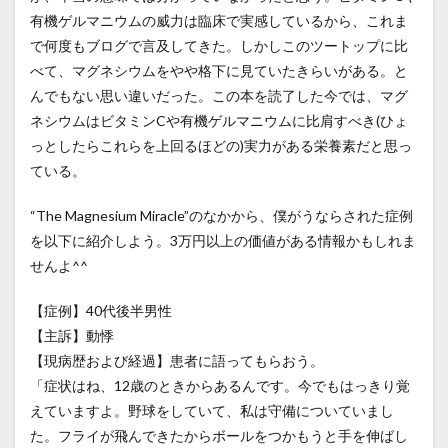
有機ゲルマニウムの威力は臨床で実感しているから、これま
で何度もブログで言及してきた。しかしこのツートップに比
べて、マグネシウムをやや格下に見ていたきらいがある。と
んでもない思い違いだった。この本を読了した今では、マグ
ネシウムはビタミンCや有機ゲルマニウムに比肩すべき(ひょ
っとしたらこれらを上回るほどの)実力がある栄養素だと思っ
ている。
“The Magnesium Miracle”のなかから、僕がうならされた症例
を以下に紹介しよう。3万円以上の価値がある情報かもしれま
せんよ^^
【症例】40代後半男性
【主訴】動悸
【現病歴および経過】患者に語ってもらおう。
「症状はね、12歳のときからあるんです。今でもはっきり覚
えていますよ。野球をしていて、私は守備についていまし
た。フライが飛んできたからボールをつかもうと手を伸ばし