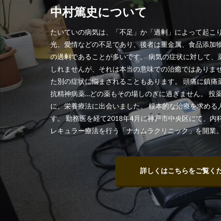
中村篤史について
たいていの病気は、「不足」か「過剰」によって起こり
光、愛情などの不足であり、後者は重金属、食品添加
の過剰であることが多いです。 病気の症状に対して、
しれませんが、それは本当の意味での治癒ではありま
た別の症状に悩まされることもあります。 頭痛に鎮痛
抗精神病薬…どの薬もその場しのぎに過ぎません。 投
に、栄養療法に出会いました。 根本的な治療を求める
す。 勤務医を経て2018年4月に神戸市中央区にて、
レキュラー療法を行う「ナカムラクリニック」を開業
詳しくはこちらをご覧く