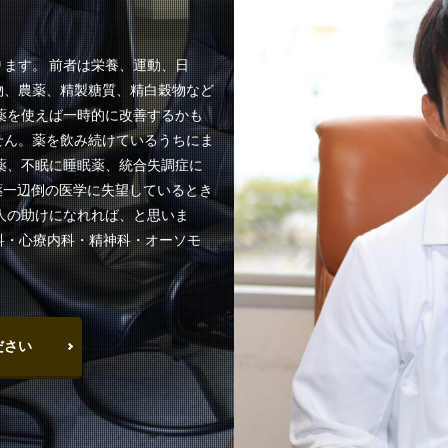
ます。 前者は栄養、運動、日
物、農薬、精製糖質、精白穀物など
薬を使えば一時的に改善するかも
せん。薬を飲み続けているうちにま
薬、不眠に睡眠薬、統合失調症に
薬一辺倒の医学に失望しているとき
人の助けになれれば、と思いま
内科・心療内科・精神科・オーソモ
。
ださい