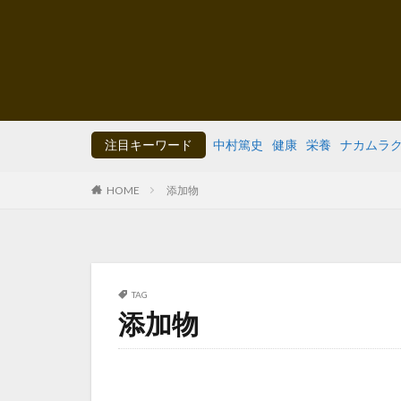
注目キーワード
中村篤史
健康
栄養
ナカムラ
HOME
添加物
TAG
添加物