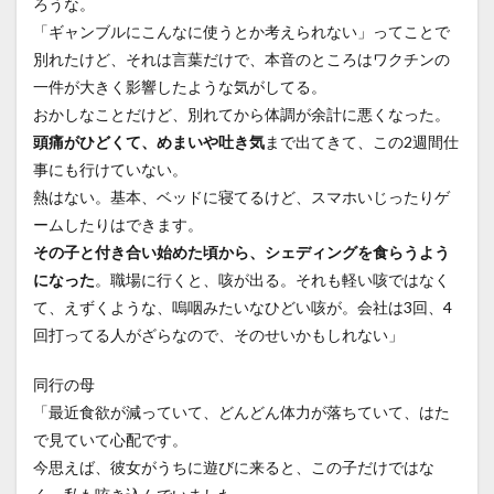
ろうな。
「ギャンブルにこんなに使うとか考えられない」ってことで
別れたけど、それは言葉だけで、本音のところはワクチンの
一件が大きく影響したような気がしてる。
おかしなことだけど、別れてから体調が余計に悪くなった。
頭痛がひどくて、めまいや吐き気
まで出てきて、この2週間仕
事にも行けていない。
熱はない。基本、ベッドに寝てるけど、スマホいじったりゲ
ームしたりはできます。
その子と付き合い始めた頃から、シェディングを食らうよう
になった
。職場に行くと、咳が出る。それも軽い咳ではなく
て、えずくような、嗚咽みたいなひどい咳が。会社は3回、4
回打ってる人がざらなので、そのせいかもしれない」
同行の母
「最近食欲が減っていて、どんどん体力が落ちていて、はた
で見ていて心配です。
今思えば、彼女がうちに遊びに来ると、この子だけではな