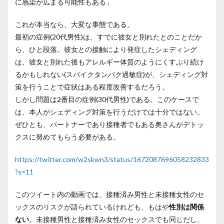
に感染が広まる可能性もある」
これが本当なら、大変な事態である。
最初の症例(20代男性)は、すでに彼女と別れたとのことだか
ら、ひと段落。彼女との接触により発症したシェディング
は、彼女と別れた後もアレルギー体質のようにくすぶり続け
るかもしれない(スパイクタンパク過敏症)が、シェディング対
策を行うことで症状はある程度改善するだろう。
しかし問題は2番目の症例(30代男性)である。このケースで
は、本人がシェディング対策を行うだけでは十分ではない。
ぜひとも、パートナーであり接種者でもある奥さんがデトッ
クスに努めてもらう必要がある。
https://twitter.com/w2skwn3/status/1672087696058232833
?s=11
このツイート内の動画では、接種済み男性と未接種女性のセ
ックスのリスクが語られているけれども、もはや
性別は関係
ない
。未接種男性と接種済み女性のセックスでも同じだし、