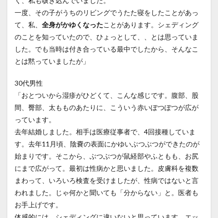
く、私も咳き込んでいました。
一度、その子がうちのリビングでうたた寝をしたことがあっ
て、私、
全身がかゆくなった
ことがあります。シェディング
のことを知っていたので、ひょっとして、、とは思っていま
した。でも当時は付き合っている最中でしたから、そんなこ
とは黙っていましたが」
30代男性
「おとついから湿疹がひどくて、こんな感じです。腹部、股
間、臀部、太もものあたりに、こういう赤いぽつぽつが広が
っています。
去年結婚しました。相手は医療従事者で、4回接種していま
す。去年11月頃、陰嚢の表面にかゆいぶつぶつができたのが
始まりです。そこから、ぶつぶつが鼠経部やふともも、お尻
にまで広がって。最初は性病かと思いました。皮膚科を複数
まわって、いろいろ検査を受けましたが、性病ではないと言
われました。じゃ何かと聞いても「分からない」と。医者も
お手上げです。
体感的には、シェディングに違いないと思っています。エッ