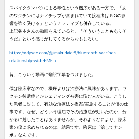
スパイクタンパクによる毒性という機序がある一方で、「あ
のワクチンにはナノチップが含まれていて接種者は５Gの影
響を強く受ける」というナラティブも併存している。
上記谷本さんの動画を見ていると、「そういうこともありそ
うだ」という感じがしてくるからおもしろい。
https://odysee.com/@jimakudaio:9/bluetooth-vaccines-
relationship-with-EMF:a
昔、こういう動画に翻訳字幕をつけました。
僕は臨床家なので、機序よりは治療法に興味があります。ワ
クチン後遺症とかシェディング被害に悩む人がいる。こうし
た患者に対して、有効な治療法を提案/実施することが僕の仕
事です。なぜ、どういう理屈でその治療法が効いたのか、分
かるに越したことはありませんが、それよりなにより、臨床
家の僕に求められるのは、結果です。臨床は「治してナン
ボ」なんです。