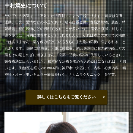
中村篤史について
たいていの病気は、「不足」か「過剰」によって起こります。 前者は栄養、
運動、日光、愛情などの不足であり、後者は重金属、食品添加物、農薬、精
製糖質、精白穀物などの過剰であることが多いです。 病気の症状に対して、
薬を使えば一時的に改善するかもしれませんが、それは本当の意味での治癒
ではありません。薬を飲み続けているうちにまた別の症状に悩まされること
もあります。 頭痛に鎮痛薬、不眠に睡眠薬、統合失調症に抗精神病薬…どの
薬もその場しのぎに過ぎません。 投薬一辺倒の医学に失望しているときに、
栄養療法に出会いました。 根本的な治療を求める人の助けになれれば、と思
います。 勤務医を経て2018年4月に神戸市中央区にて、内科・心療内科・精
神科・オーソモレキュラー療法を行う「ナカムラクリニック」を開業。
詳しくはこちらをご覧ください