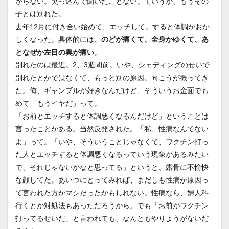
からない。突っ込んで聞いたことない。ていうか、もうその
子とは別れた。
去年12月に付き合い始めて、エッチして。すると体調がおか
しくなった。具体的には、
のどが痛くて、全身かゆくて、あ
となぜか左目の奥が痛い
。
別れたのは最近。2、3週間前。いや、シェディングのせいで
別れたとかではなくて、もっと別の原因。向こうが振ってき
た。俺、ギャンブルが好きなんだけど、そういうお金面でも
めて「もうイヤだ」って。
「お前とエッチすると体調悪くなるんだけど」ということは
言ったことがある。当然反発された。「私、性病なんてない
よ」って。「いや、そういうことじゃなくて、ワクチン打っ
た人とエッチすると体調悪くなるっていう現象があるみたい
で、それじゃないかなと思ってる」というと、露骨に不愉快
な顔してた。あいつにとってみれば、まだしも性病が原因っ
て言われた方がマシだったかもしれない。性病なら、婦人科
行くとか対処法もあっただろうから。でも「お前がワクチン
打ってるせいだ」と言われても、なんともやりようがないだ