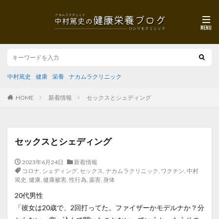
中村篤史
健康
栄養
ナカムラクリニック
HOME
新着情報
セックスとシェディング
セックスとシェディング
2023年6月24日
新着情報
コロナ
,
シェディング
,
セックス
,
ナカムラクリニック
,
ワクチン
,
中村
篤史
,
健康
,
健康被害
,
性行為
,
薬害
,
身体
20代男性
「彼女は20歳で、2回打ってた。ファイザーかモデルナか？分