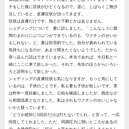
チをした後に症状がひどくなるので。逆に、しばらくご無沙
汰していると、皮膚症状が治ってきます。
症状は皮膚だけです。熱とか下痢とかはありません。
シェディングについて、妻に話しました。「こんなふうに股
間のまわりにぶつぶつができているのも、ワクチンのせいか
もしれない」と。妻は拒否的でした。自分が責められている
気持ちになるのか、あまり聞きたくないようでした。だから
突っ込んだ話はできていません。本当であれば、今日私と一
緒にここに来て欲しかった。それで、先生のほうからいろい
ろと説明をして欲しかった。
シェディングの皮膚症状も気になりますが、もっと気にして
いるのは、子供のことです。私も妻も子供が欲しいです。実
は昨年一度妊娠しました。心拍を確認しましたが、残念なが
ら初期流産となりました。私はそれもワクチンのせいじゃな
いかと疑っています。
「どうか絶対に5回目だけは打たないでくれ」と言って、一応
同意してくれました。ただ、同調圧力に弱いところがあるの
で、今後病院から「打て」と言われたら打ってしまうかもし