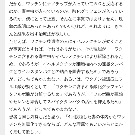
だから、ワクチンにナノチップが入っていて５Ｇと反応する
のか、寄生虫が入っているのか、酸化グラフェンが入ってい
るのか、僕にとって正直、そんなに本質ではありません。現
象の説明はあったらあったでいいけれど、それよりは、きち
んと結果を出す治療法が欲しい。
たとえば、ワクチン後遺症の人にイベルメクチンが効くこと
が事実だとすれば、それはありがたい。その理屈が、「ワク
チンに含まれる寄生虫がイベルメクチンにより駆除されるた
め」であろうが「イベルメクチンが細胞核内への運搬タンパ
クとウイルスタンパクとの結合を阻害するため」であろう
が、どっちでもかまわない。あるいは、ワクチン後遺症にフ
ルボ酸が効くとして、「ワクチンに含まれる酸化グラフェン
をフルボ酸が分解するため」であろうが、「フルボ酸が亜鉛
やセレンと結合してスパイクタンパクの活性を抑えるため」
であろうが、どっちでもかまわない。
患者も同じ気持ちだと思う。「4回接種した妻の体内からワク
チンを無毒化できるならば、どんな理屈でもいいからとにか
く治して欲しい」