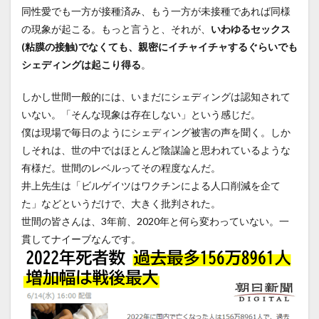
同性愛でも一方が接種済み、もう一方が未接種であれば同様
の現象が起こる。もっと言うと、それが、
いわゆるセックス
(粘膜の接触)でなくても、親密にイチャイチャするぐらいでも
シェディングは起こり得る
。
しかし世間一般的には、いまだにシェディングは認知されて
いない。「そんな現象は存在しない」という感じだ。
僕は現場で毎日のようにシェディング被害の声を聞く。しか
しそれは、世の中ではほとんど陰謀論と思われているような
有様だ。世間のレベルってその程度なんだ。
井上先生は「ビルゲイツはワクチンによる人口削減を企て
た」などというだけで、大きく批判された。
世間の皆さんは、3年前、2020年と何ら変わっていない。一
貫してナイーブなんです。