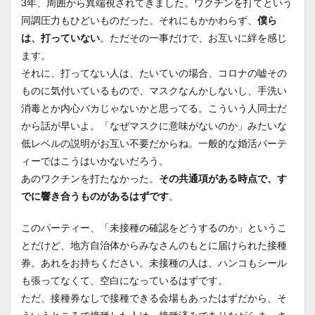
3年、周囲から異端視されてきました。ワクチンを打てという
同調圧力もひどいものだった。それにもかかわらず、
僕ら
は、打っていない
。ただその一事だけで、お互いに絆を感じ
ます。
それに、打ってない人は、たいていの場合、コロナの嘘その
ものに気付いているもので、マスクなんかしないし、手洗い
消毒とか内心バカじゃないかと思ってる。こういう人同士だ
から話が早いよ。「なぜマスクに意味がないのか」みたいな
低レベルの説明がお互い不要だからね。一般的な婚活パーテ
ィーではこうはいかないだろう。
あのワクチンを打たなかった。
その共通項がある時点で、す
でに響き合うものがあるはずです
。
このパーティー、「未接種の確認をどうするのか」というこ
とだけど、地方自治体からみなさんのもとに届けられた接種
券。あれをお持ちください。未接種の人は、ハンコもシール
も張ってなくて、空白になっているはずです。
ただ、接種券なしで接種できる会場もあったはずだから、そ