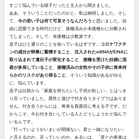
すごく悩んでいる様子だったと主人から聞きました。
ああ、そういうことだったのかと。私は納得しました。そし
て、
今の若い子は何て可哀そうなんだろう
と思いました。自
由に恋愛できる時代だけど、接種済みか未接種かに分断され
てしまった。そして、未接種は少数派です。
息子はひと通りのことを知っているはずです。
コロナワクチ
ンの成分が卵巣に蓄積すること
、
注入されたmRNAがDNAに
取り込まれて遺伝子が変化すること
、
接種を受けた妊婦に流
産が多発していること
、
接種済みの女性やその子供に将来何
らかのリスクがあり得ること
。そういう知識があるがゆえ
に、悩んでいます。
息子は以前から「家庭を持ちたいし子供が欲しい」とはっき
り言っていました。異性と遊びで付き合うタイプではありま
せん。付き合うからには、将来を真面目に考える子です。だ
からこそ、今お付き合いしている人とどうしようかと悩んで
いるんです。
「打っていようがいまいが関係ない。君と一緒になりたい」
と言えるのか、言っていいのか。あるいは、「君との将来は