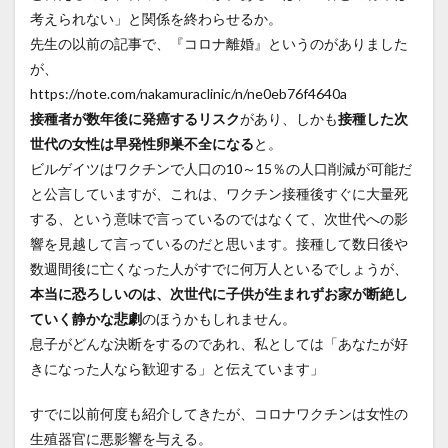
考えられない」と関係を終わらせるか。
先生の以前の記事で、『コロナ離婚』というのがありました
が、
https://note.com/nakamuraclinic/n/ne0eb76f4640a
接種者が数年後に発癌するリスク
があり、しかも
接種した次
世代の女性は早発性卵巣不全になる
と。
ビルゲイツはワクチンで人口の10～15％の人口削減が可能だ
と公言していますが、これは、ワクチン接種後すぐに大量死
する、という意味で言っているのではなくて、次世代への影
響を見越して言っているのだと思います。接種して数日後や
数週間後に亡くなった人がすでに何万人といるでしょうが、
本当に恐ろしいのは、次世代に子供が生まれずお家が断絶し
ていく静かな悲劇
のほうかもしれません。
息子がどんな決断をするのであれ、私としては「あなたが好
きになった人なら歓迎する」と伝えています」
すでに以前何度も紹介してきたが、コロナワクチンは女性の
生殖器官に悪影響を与える。