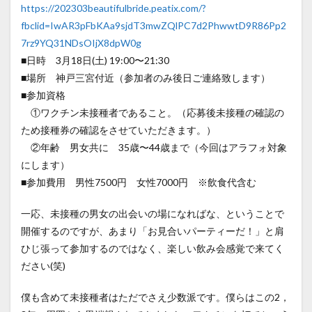
https://202303beautifulbride.peatix.com/?
fbclid=IwAR3pFbKAa9sjdT3mwZQlPC7d2PhwwtD9R86Pp2
7rz9YQ31NDsOIjX8dpW0g
■日時 3月18日(土) 19:00〜21:30
■場所 神戸三宮付近（参加者のみ後日ご連絡致します）
■参加資格
①ワクチン未接種者であること。（応募後未接種の確認の
ため接種券の確認をさせていただきます。）
②年齢 男女共に 35歳〜44歳まで（今回はアラフォ対象
にします）
■参加費用 男性7500円 女性7000円 ※飲食代含む
一応、未接種の男女の出会いの場になればな、ということで
開催するのですが、あまり「お見合いパーティーだ！」と肩
ひじ張って参加するのではなく、楽しい飲み会感覚で来てく
ださい(笑)
僕も含めて未接種者はただでさえ少数派です。僕らはこの2，