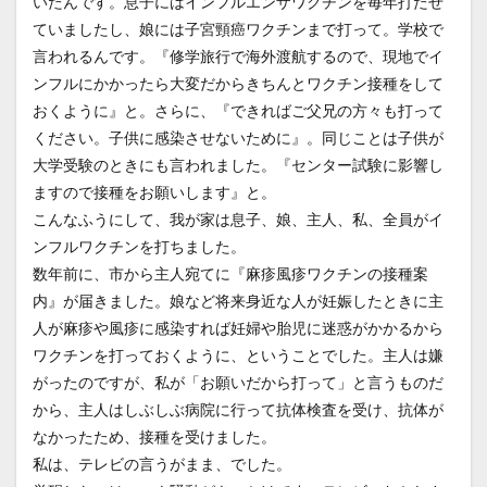
いたんです。息子にはインフルエンザワクチンを毎年打たせ
ていましたし、娘には子宮頸癌ワクチンまで打って。学校で
言われるんです。『修学旅行で海外渡航するので、現地でイ
ンフルにかかったら大変だからきちんとワクチン接種をして
おくように』と。さらに、『できればご父兄の方々も打って
ください。子供に感染させないために』。同じことは子供が
大学受験のときにも言われました。『センター試験に影響し
ますので接種をお願いします』と。
こんなふうにして、我が家は息子、娘、主人、私、全員がイ
ンフルワクチンを打ちました。
数年前に、市から主人宛てに『麻疹風疹ワクチンの接種案
内』が届きました。娘など将来身近な人が妊娠したときに主
人が麻疹や風疹に感染すれば妊婦や胎児に迷惑がかかるから
ワクチンを打っておくように、ということでした。主人は嫌
がったのですが、私が「お願いだから打って」と言うものだ
から、主人はしぶしぶ病院に行って抗体検査を受け、抗体が
なかったため、接種を受けました。
私は、テレビの言うがまま、でした。