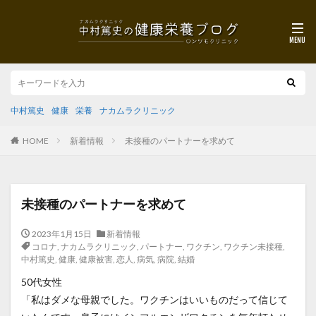
中村篤史
健康
栄養
ナカムラクリニック
HOME
新着情報
未接種のパートナーを求めて
未接種のパートナーを求めて
2023年1月15日
新着情報
コロナ
,
ナカムラクリニック
,
パートナー
,
ワクチン
,
ワクチン未接種
,
中村篤史
,
健康
,
健康被害
,
恋人
,
病気
,
病院
,
結婚
50代女性
「私はダメな母親でした。ワクチンはいいものだって信じて