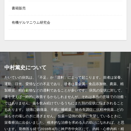
書籍販売
有機ゲルマニウム研究会
中村篤史について
たいていの病気は、「不足」か「過剰」によって起こります。 前者は栄養、
運動、日光、愛情などの不足であり、後者は重金属、食品添加物、農薬、精
製糖質、精白穀物などの過剰であることが多いです。 病気の症状に対して、
薬を使えば一時的に改善するかもしれませんが、それは本当の意味での治癒
ではありません。薬を飲み続けているうちにまた別の症状に悩まされること
もあります。 頭痛に鎮痛薬、不眠に睡眠薬、統合失調症に抗精神病薬…どの
薬もその場しのぎに過ぎません。 投薬一辺倒の医学に失望しているときに、
栄養療法に出会いました。 根本的な治療を求める人の助けになれれば、と思
います。 勤務医を経て2018年4月に神戸市中央区にて、内科・心療内科・精