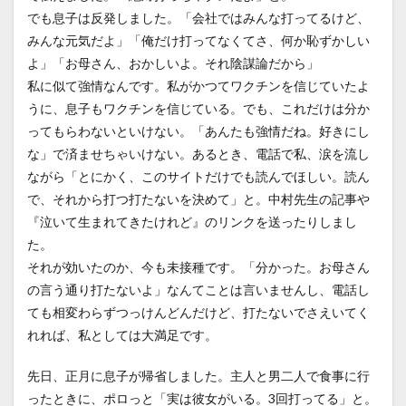
でも息子は反発しました。「会社ではみんな打ってるけど、
みんな元気だよ」「俺だけ打ってなくてさ、何か恥ずかしい
よ」「お母さん、おかしいよ。それ陰謀論だから」
私に似て強情なんです。私がかつてワクチンを信じていたよ
うに、息子もワクチンを信じている。でも、これだけは分か
ってもらわないといけない。「あんたも強情だね。好きにし
な」で済ませちゃいけない。あるとき、電話で私、涙を流し
ながら「とにかく、このサイトだけでも読んでほしい。読ん
で、それから打つ打たないを決めて」と。中村先生の記事や
『泣いて生まれてきたけれど』のリンクを送ったりしまし
た。
それが効いたのか、今も未接種です。「分かった。お母さん
の言う通り打たないよ」なんてことは言いませんし、電話し
ても相変わらずつっけんどんだけど、打たないでさえいてく
れれば、私としては大満足です。
先日、正月に息子が帰省しました。主人と男二人で食事に行
ったときに、ポロっと「実は彼女がいる。3回打ってる」と。