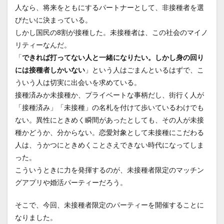
人なら、将来をともにするパートナーとして、非接種者を選
びたいに決まっている。
しかし国民の8割が接種した。未接種者は、この社会のマイノ
リティーなんだ。
「
できれば打ってない人と一緒になりたい。しかし身の回り
には接種者しかいない
」という人はごまんといるはずで、こ
ういう人は切実に出会いを求めている。
接種済みか未接種か、プライベートな事柄だし、街行く人が
「接種済み」「未接種」の名札を付けて歩いているわけでも
ない。異性にときめく瞬間があったとしても、その人が未接
種かどうか、分からない。恋愛対象として未接種にこだわる
人は、うかつにときめくことさえできない時代になってしま
った。
こういうときに力を発揮するのが、未接種者限定のマッチン
グアプリや婚活パーティーだろう。
そこで、今回、未接種者限定のパーティーを開催することに
なりました。