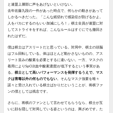
と連盟上層部に声をあげないといけない。
去年佐藤九段の一件があった時点で、何らかの動きがあって
しかるべきだった。「こんな紙切れで感染症が防げるかよ。
人をバカにするのもいい加減にしろ！」棋士全員が連盟に対
してストライキをすれば、こんなルールはすぐにでも撤回さ
れたはずだ。
僕は棋士はアスリートだと思っている。対局中、棋士の頭脳
はフル回転している。体はほとんど動かさないものの、アス
リート並みの酸素を必要とするに違いない。一方、マスクの
着用によりSpO2(血中酸素濃度)が低下するという事実があ
る。
棋士として高いパフォーマンスを発揮するうえで、マス
クは害毒以外の何ものでもない
。そんなマスク強要を唯々
諾々と受け入れている棋士ばかりだということが、将棋ファ
ンの僕としては残念です。
さらに、将棋のファンとして言わせてもらうなら、棋士が互
いに顔を隠して対局している姿というのは、興ざめです。た