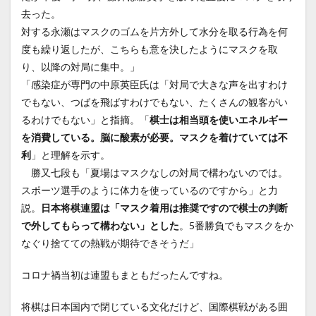
去った。
対する永瀬はマスクのゴムを片方外して水分を取る行為を何
度も繰り返したが、こちらも意を決したようにマスクを取
り、以降の対局に集中。」
「感染症が専門の中原英臣氏は「対局で大きな声を出すわけ
でもない、つばを飛ばすわけでもない、たくさんの観客がい
るわけでもない」と指摘。「
棋士は相当頭を使いエネルギー
を消費している。脳に酸素が必要。マスクを着けていては不
利
」と理解を示す。
勝又七段も「夏場はマスクなしの対局で構わないのでは。
スポーツ選手のように体力を使っているのですから」と力
説。
日本将棋連盟は「マスク着用は推奨ですので棋士の判断
で外してもらって構わない」とした
。5番勝負でもマスクをか
なぐり捨てての熱戦が期待できそうだ」
コロナ禍当初は連盟もまともだったんですね。
将棋は日本国内で閉じている文化だけど、国際棋戦がある囲