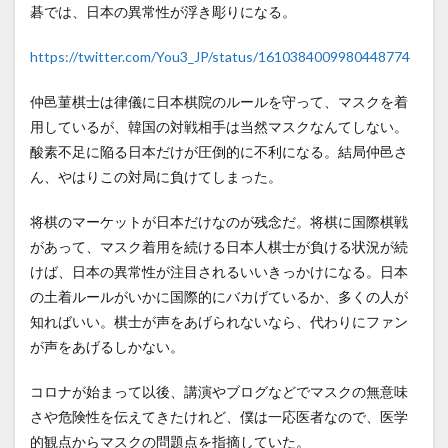
碁では、日本の異常性が浮き彫りになる。
https://twitter.com/You3_JP/status/1610384009980448774
仲邑菫棋士は律儀に日本棋院のルールを守って、マスクを着
用しているが、韓国の対戦相手は当然マスクなんてしない。
酸素不足に陥る日本だけが圧倒的に不利になる。結局仲邑さ
ん、やはりこの対局に負けてしまった。
将棋のマーケットが日本だけなのが残念だ。将棋に国際棋戦
があって、マスク着用を続ける日本人棋士が負ける状況が続
けば、日本の異常性が注目されるいいきっかけになる。日本
の土着ルールがいかに国際的にバカげているか、多くの人が
知ればいい。棋士が声をあげられないなら、代わりにファン
が声をあげるしかない。
コロナが始まって以後、講演やブログなどでマスクの無意味
さや危険性を伝えてきたけれど、僕は一応医者なので、医学
的観点からマスクの問題点を指摘していた。