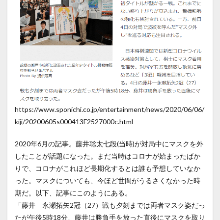
https://www.sponichi.co.jp/entertainment/news/2020/06/06/
kiji/20200605s000413F2527000c.html
2020年6月の記事。藤井聡太七段(当時)が対局中にマスクを外
したことが話題になった。まだ当時はコロナが始まったばか
りで、コロナがこれほど長期化するとは誰も予想していなか
った。マスクについても、今ほど世間がうるさくなかった時
期だ。以下、記事にこのようにある。
「藤井―永瀬拓矢2冠（27）戦も夕刻までは両者マスク姿だっ
たが午後5時18分、藤井は勝負手を放った直後にマスクを取り