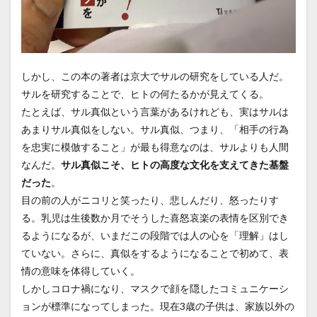
しかし、この本の著者は京大でサルの研究をしている人だ。
サルを研究することで、ヒトの何たるかが見えてくる。
たとえば、サル真似という言葉があるけれども、実はサルは
あまりサル真似をしない。サル真似、つまり、「相手の行為
を忠実に模倣すること」が最も得意なのは、サルよりも人間
なんだ。
サル真似こそ、ヒトの高度な文化を支えてきた基盤
だった
。
目の前の人がニコリと笑ったり、悲しんだり、怒ったりす
る。乳児は生後数か月でそうした喜怒哀楽の表情を区別でき
るようになるが、いまだこの段階では人の心を「理解」はし
ていない。さらに、真似をするようになることで初めて、表
情の意味を体得していく。
しかしコロナ禍になり、マスクで顔を隠したコミュニケーシ
ョンが標準になってしまった。現在3歳の子供は、家族以外の