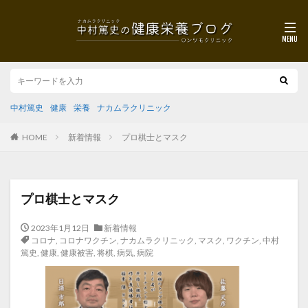
中村篤史
健康
栄養
ナカムラクリニック
HOME
新着情報
プロ棋士とマスク
プロ棋士とマスク
2023年1月12日
新着情報
コロナ
,
コロナワクチン
,
ナカムラクリニック
,
マスク
,
ワクチン
,
中村
篤史
,
健康
,
健康被害
,
将棋
,
病気
,
病院