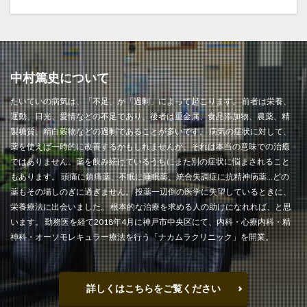
中村篤史について
たいていの病気は、「不足」か「過剰」によって起こります。 前者は栄養、
運動、日光、愛情などの不足であり、後者は重金属、食品添加物、農薬、精
製糖質、精白穀物などの過剰であることが多いです。 病気の症状に対して、
薬を使えば一時的に改善するかもしれませんが、それは本当の意味での治癒
ではありません。薬を飲み続けているうちにまた別の症状に悩まされること
もあります。 頭痛に鎮痛薬、不眠に睡眠薬、統合失調症に抗精神病薬…どの
薬もその場しのぎに過ぎません。 投薬一辺倒の医学に失望しているときに、
栄養療法に出会いました。 根本的な治療を求める人の助けになれれば、と思
います。 勤務医を経て2018年4月に神戸市中央区にて、内科・心療内科・精
神科・オーソモレキュラー療法を行う「ナカムラクリニック」を開業。
詳しくはこちらをご覧ください