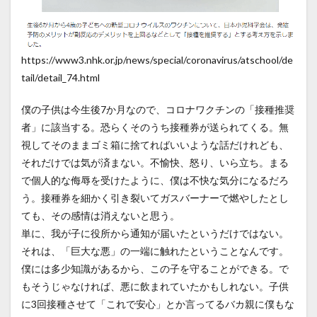
https://www3.nhk.or.jp/news/special/coronavirus/atschool/de
tail/detail_74.html
僕の子供は今生後7か月なので、コロナワクチンの「接種推奨
者」に該当する。恐らくそのうち接種券が送られてくる。無
視してそのままゴミ箱に捨てればいいような話だけれども、
それだけでは気が済まない。不愉快、怒り、いら立ち。まる
で個人的な侮辱を受けたように、僕は不快な気分になるだろ
う。接種券を細かく引き裂いてガスバーナーで燃やしたとし
ても、その感情は消えないと思う。
単に、我が子に役所から通知が届いたというだけではない。
それは、「巨大な悪」の一端に触れたということなんです。
僕には多少知識があるから、この子を守ることができる。で
もそうじゃなければ、悪に飲まれていたかもしれない。子供
に3回接種させて「これで安心」とか言ってるバカ親に僕もな