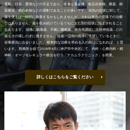
運動、日光、愛情などの不足であり、後者は重金属、食品添加物、農薬、精
製糖質、精白穀物などの過剰であることが多いです。 病気の症状に対して、
薬を使えば一時的に改善するかもしれませんが、それは本当の意味での治癒
ではありません。薬を飲み続けているうちにまた別の症状に悩まされること
もあります。 頭痛に鎮痛薬、不眠に睡眠薬、統合失調症に抗精神病薬…どの
薬もその場しのぎに過ぎません。 投薬一辺倒の医学に失望しているときに、
栄養療法に出会いました。 根本的な治療を求める人の助けになれれば、と思
います。 勤務医を経て2018年4月に神戸市中央区にて、内科・心療内科・精
神科・オーソモレキュラー療法を行う「ナカムラクリニック」を開業。
詳しくはこちらをご覧ください