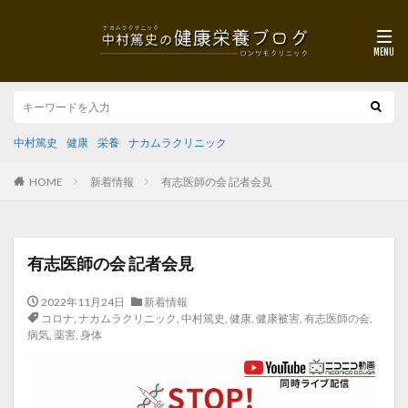
中村篤史
健康
栄養
ナカムラクリニック
HOME
新着情報
有志医師の会 記者会見
有志医師の会 記者会見
2022年11月24日
新着情報
コロナ
,
ナカムラクリニック
,
中村篤史
,
健康
,
健康被害
,
有志医師の会
,
病気
,
薬害
,
身体