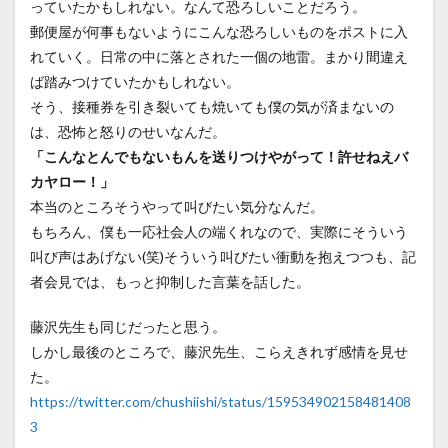
っていたかもしれない。なんて恐ろしいことだろう。
郵便屋が何事もないようにこんな恐ろしいものをポストに入
れていく。日常の中に落とされた一個の地雷。まかり間違え
ば踏みつけていたかもしれない。
そう、接種券を引き裂いても焼いても僕の気が済まないの
は、恐怖と怒りのせいなんだ。
「こんなとんでもないもんを送りつけやがって！許せねえバ
カヤロー！」
本当のところそうやって叫びたい気分なんだ。
もちろん、僕も一応社会人の端くれなので、実際にそういう
叫び声はあげない(笑)そういう叫びたい衝動を抱えつつも、記
者会見では、もっと抑制した言葉を話した。
藤沢先生も同じだったと思う。
しかし最後のところで、藤沢先生、こらえきれず感情を見せ
た。
https://twitter.com/chushiishi/status/159534902158481408
3