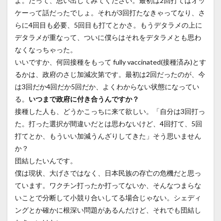
よ。だって、思い出してみてください。最初は2回打てばオッ
ケーって話だったでしょ。それが3回打たなきゃってなり、さ
らに4回目も必要、5回目も打てとかさ。もうデタラメの上に
デタラメが重なって、ついに僕らはそれをデタラメとも思わ
なくなっちゃった。
いいですか、何回接種をもって fully vaccinated(接種済み)とす
るかは、政府のさじ加減次第です。最初は2回だったのが、今
は3回だか4回だか5回だか、よくわからない状態になってい
る。
いつまで政府に付き合うんですか？
接種した人も、どうかこっちに来て欲しい。「自分は3回打っ
た。打った選択が間違いだとは思わないけど、4回打て、5回
打てとか、もういい加減うんざりしてきた」そう思いません
か？
団結したいんです。
僕は現状、大げさではなく、日本民族の存亡の危機だと思っ
ています。ワクチン打ったか打ってないか、そんなつまらな
いことで分断して小競り合いしてる場合じゃない。シェディ
ングとか確かに根深い問題があるんだけど、それでも団結し