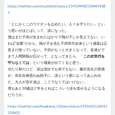
https://twitter.com/chushiishi/status/159534902158481408
3
「とにかくこのワクチンを止めたい。人々を守りたい」とい
う思いがほとばしって、涙になった。
僕はまだ子供が生まれたばかりで我が子しか見えてない、い
わば”近眼”だから、我が子を含む子供世代全体という感覚は正
直まだ持っていない。子供がもっと大きくなって、友達がで
きて人間関係が広がって、となってきたら、「
この次世代を
守らなくては
」という感覚が出てくると思う。
当たり前だけど、涙は演出でも何でもない。藤沢先生の実感
が、先生自身思わぬ拍子に、涙という形になってあふれ出
た。大人が流す涙は、こうでなくてはいけない。
僕もあと10歳ほど年をとればこういう涙を流せるようになる
だろうか。
https://twitter.com/Awakend_Citizen/status/1595423118415
130625