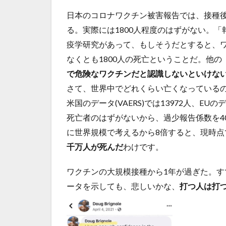
日本のコロナワクチン被害報告では、接種後
る。実際には1800人程度のはずがない。「
疫学研究があって、もしそうだとすると、ワ
なくとも1800人の死亡ということだ。他
で危険なワクチンだと認識しないといけな
さて、世界中でどれくらい亡くなっている
米国のデータ(VAERS)では13972人、EUの
死亡者のはずがないから、過少報告係数を4
に世界規模で考えるから8倍すると、現時点
千万人が死んだ
わけです。
ワクチンの大規模接種から1年が過ぎた。
ータを示しても、悲しいかな、
打つ人は打