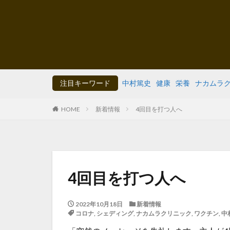
注目キーワード
中村篤史
健康
栄養
ナカムラ
HOME
新着情報
4回目を打つ人へ
4回目を打つ人へ
2022年10月18日
新着情報
コロナ
,
シェディング
,
ナカムラクリニック
,
ワクチン
,
中