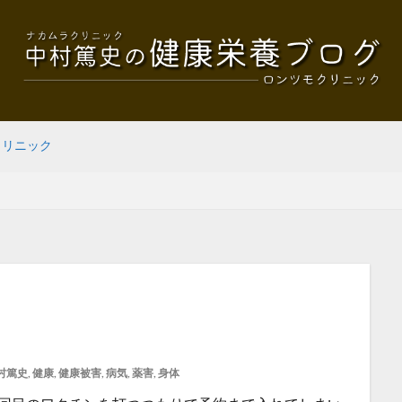
クリニック
村篤史
,
健康
,
健康被害
,
病気
,
薬害
,
身体