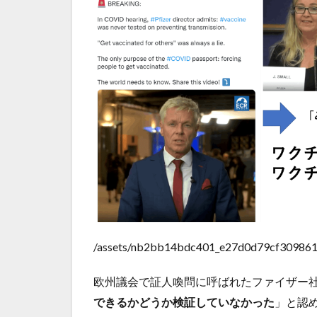
/assets/nb2bb14bdc401_e27d0d79cf30986
欧州議会で証人喚問に呼ばれたファイザー
できるかどうか検証していなかった
」と認