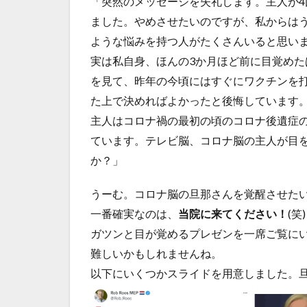
「突然のメッセージを失礼します。主人が
ました。やめさせたいのですが、私からは
ような悩みを持つ人がたくさんいると思い
実は私自身、ほんの3か月ほど前に目覚めた
を見て、昨年の今頃にはすぐにワクチンを
た上で決めればよかったと後悔しています
主人はコロナ禍の最初の頃のコロナ後遺症
ています。テレビ脳、コロナ脳の主人が目
か？」
うーむ。コロナ脳の旦那さんを覚醒させた
一番確実なのは、
当院に来てください！
(笑)
ガツンと目が覚めるプレゼンを一席ご覧に
難しいかもしれませんね。
以下にいくつかスライドを用意しました。