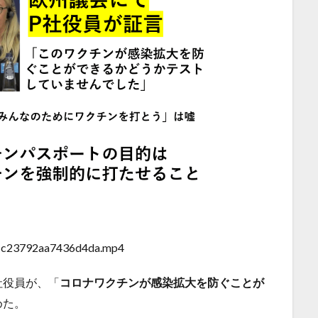
1c23792aa7436d4da.mp4
社役員が、「
コロナワクチンが感染拡大を防ぐことが
めた。