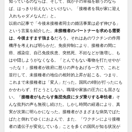
知っているのならば、そして、我が子の幸福を願うのなら
ば、はっきり伝えないといけない。「接種者を我が家に迎え
入れちゃダメなんだ」と。
以前の記事で「今後未接種者同士の婚活事業は必ず伸びる」
という言葉を紹介した。
未接種者のパートナーを求める需要
は、今後ますます強まる
だろう。それはあのワクチンの作用
機序を考えれば明らかだ。免疫抑制により、接種者の間に
癌、感染症、自己免疫疾患、突然死、不妊などが激増し、も
はや隠しようがなくなる。「とんでもない毒物を打たせやが
ったな！」接種者が政府に怒りの声をあげる一方で、これと
並行して、未接種者の地位の相対的上昇が起こる。つまり、
これまで未接種者は「変人」だった。国民の8割が打ったにも
かかわらず、打とうとしない。職場や家族の圧力にも屈さな
い。『
接種者がもたらす集団免疫にタダ乗りする卑怯者
』そ
んな批判の声も無視し続けた。しかし時間の経過により、真
実が次第に明らかになった。接種者がさまざまな病気でばた
ばたと倒れてゆくにおよんで、また、「ワクチンにより接種
者の遺伝子が変化している」ことを多くの国民が知る状況が