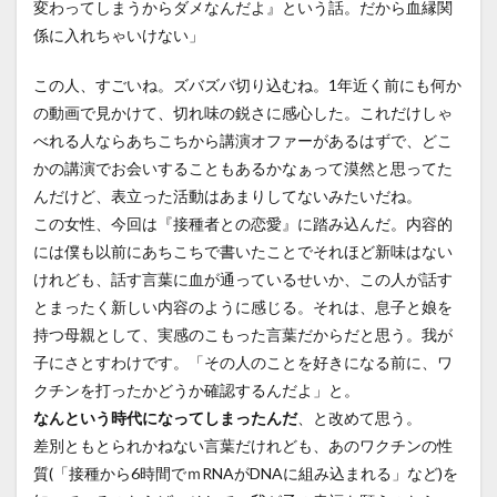
変わってしまうからダメなんだよ』という話。だから血縁関
係に入れちゃいけない」
この人、すごいね。ズバズバ切り込むね。1年近く前にも何か
の動画で見かけて、切れ味の鋭さに感心した。これだけしゃ
べれる人ならあちこちから講演オファーがあるはずで、どこ
かの講演でお会いすることもあるかなぁって漠然と思ってた
んだけど、表立った活動はあまりしてないみたいだね。
この女性、今回は『接種者との恋愛』に踏み込んだ。内容的
には僕も以前にあちこちで書いたことでそれほど新味はない
けれども、話す言葉に血が通っているせいか、この人が話す
とまったく新しい内容のように感じる。それは、息子と娘を
持つ母親として、実感のこもった言葉だからだと思う。我が
子にさとすわけです。「その人のことを好きになる前に、ワ
クチンを打ったかどうか確認するんだよ」と。
なんという時代になってしまったんだ
、と改めて思う。
差別ともとられかねない言葉だけれども、あのワクチンの性
質(「接種から6時間でｍRNAがDNAに組み込まれる」など)を