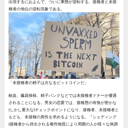
出現するにおよんで、ついに事態が逆転する。接種者と未接
種者の地位の逆転現象である。
「未接種者の精子は次なるビットコインだ」
献血、臓器移植、精子バンクなどでは未接種者ドナーが優遇
されることになる。男女の恋愛では、接種歴の有無が密かな
(しかし重大な)チェックポイントになり、接種者、未接種者と
もども、未接種の異性を求めるようになる。『シェディング
(接種者から排出される毒性物質により周囲の人が様々な体調