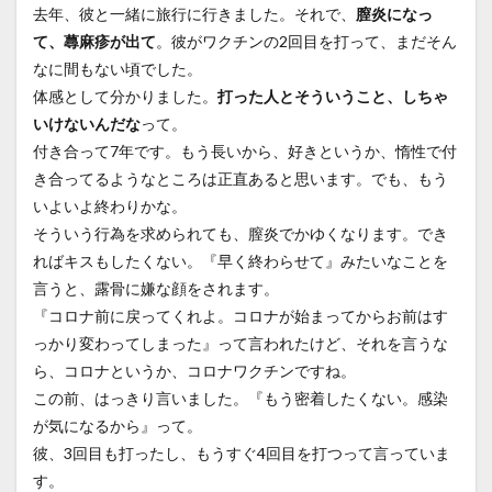
去年、彼と一緒に旅行に行きました。それで、
膣炎になっ
て、蕁麻疹が出て
。彼がワクチンの2回目を打って、まだそん
なに間もない頃でした。
体感として分かりました。
打った人とそういうこと、しちゃ
いけないんだな
って。
付き合って7年です。もう長いから、好きというか、惰性で付
き合ってるようなところは正直あると思います。でも、もう
いよいよ終わりかな。
そういう行為を求められても、膣炎でかゆくなります。でき
ればキスもしたくない。『早く終わらせて』みたいなことを
言うと、露骨に嫌な顔をされます。
『コロナ前に戻ってくれよ。コロナが始まってからお前はす
っかり変わってしまった』って言われたけど、それを言うな
ら、コロナというか、コロナワクチンですね。
この前、はっきり言いました。『もう密着したくない。感染
が気になるから』って。
彼、3回目も打ったし、もうすぐ4回目を打つって言っていま
す。