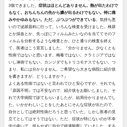
3個できました。
症状はほとんどありません。熱が出たわけで
もなく。おちんちんの先から膿が出るわけでもない。特に痛
みやかゆみもない。ただ、ぶつぶつができている
。気持ち悪
いので泌尿器科に行って、いろんな検査を受けました。検尿
とか採血とか、先っぽにフィルムみたいなのを当ててそのフ
ィルムを分析するような検査とか。ひと通りの検査を終え
て、医者はこう宣言しました。『分かりません。少なくとも
性病ではないと思います。梅毒ではない。クラミジアではな
いし淋病でもない。カンジダでもトリコモナスでもない。つ
まり、私には分かりません。ご希望なら大きな病院に紹介状
を書きますが、どうしますか？』
よくある性病ではないと言われてひと安心ですが、それでも
『原因不明』では不安なので、紹介状をお願いしました。そ
れで大学病院で診てもらいましたが、結局分かりませんでし
た。いかがわしいことをしたあとにそんな症状が出たので、
自分としては絶対性病だろうと思っていた。しかし医者の見
立てとしてはそうではない。ただ、症状が特にないのが不幸
中の幸いで、何もせずに自分で経過観察していました。する