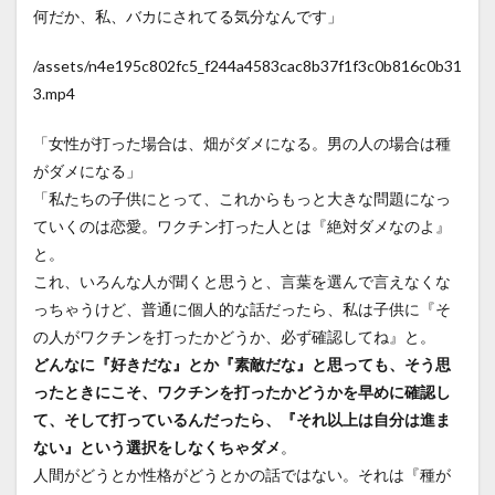
何だか、私、バカにされてる気分なんです」
/assets/n4e195c802fc5_f244a4583cac8b37f1f3c0b816c0b31
3.mp4
「女性が打った場合は、畑がダメになる。男の人の場合は種
がダメになる」
「私たちの子供にとって、これからもっと大きな問題になっ
ていくのは恋愛。ワクチン打った人とは『絶対ダメなのよ』
と。
これ、いろんな人が聞くと思うと、言葉を選んで言えなくな
っちゃうけど、普通に個人的な話だったら、私は子供に『そ
の人がワクチンを打ったかどうか、必ず確認してね』と。
どんなに『好きだな』とか『素敵だな』と思っても、そう思
ったときにこそ、ワクチンを打ったかどうかを早めに確認し
て、そして打っているんだったら、『それ以上は自分は進ま
ない』という選択をしなくちゃダメ
。
人間がどうとか性格がどうとかの話ではない。それは『種が