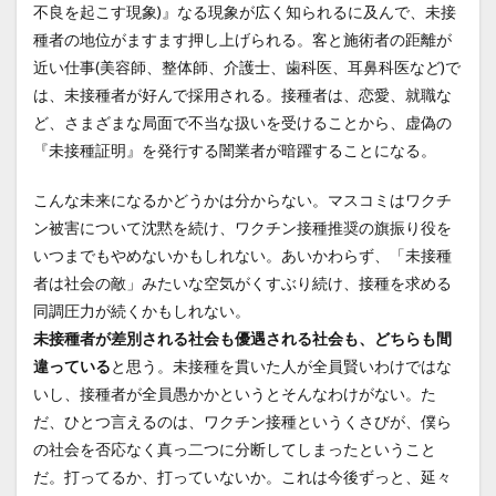
不良を起こす現象)』なる現象が広く知られるに及んで、未接
種者の地位がますます押し上げられる。客と施術者の距離が
近い仕事(美容師、整体師、介護士、歯科医、耳鼻科医など)で
は、未接種者が好んで採用される。接種者は、恋愛、就職な
ど、さまざまな局面で不当な扱いを受けることから、虚偽の
『未接種証明』を発行する闇業者が暗躍することになる。
こんな未来になるかどうかは分からない。マスコミはワクチ
ン被害について沈黙を続け、ワクチン接種推奨の旗振り役を
いつまでもやめないかもしれない。あいかわらず、「未接種
者は社会の敵」みたいな空気がくすぶり続け、接種を求める
同調圧力が続くかもしれない。
未接種者が差別される社会も優遇される社会も、どちらも間
違っている
と思う。未接種を貫いた人が全員賢いわけではな
いし、接種者が全員愚かかというとそんなわけがない。た
だ、ひとつ言えるのは、ワクチン接種というくさびが、僕ら
の社会を否応なく真っ二つに分断してしまったということ
だ。打ってるか、打っていないか。これは今後ずっと、延々