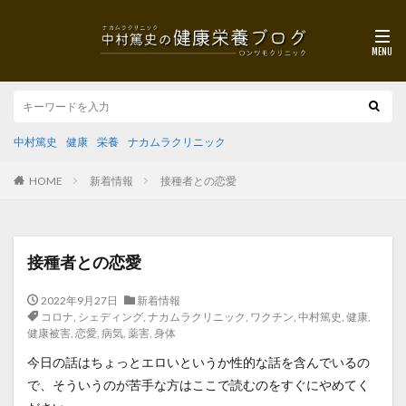
中村篤史
健康
栄養
ナカムラクリニック
HOME
新着情報
接種者との恋愛
接種者との恋愛
2022年9月27日
新着情報
コロナ
,
シェディング
,
ナカムラクリニック
,
ワクチン
,
中村篤史
,
健康
,
健康被害
,
恋愛
,
病気
,
薬害
,
身体
今日の話はちょっとエロいというか性的な話を含んでいるの
で、そういうのが苦手な方はここで読むのをすぐにやめてく