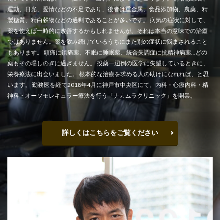
運動、日光、愛情などの不足であり、後者は重金属、食品添加物、農薬、精
製糖質、精白穀物などの過剰であることが多いです。 病気の症状に対して、
薬を使えば一時的に改善するかもしれませんが、それは本当の意味での治癒
ではありません。薬を飲み続けているうちにまた別の症状に悩まされること
もあります。 頭痛に鎮痛薬、不眠に睡眠薬、統合失調症に抗精神病薬…どの
薬もその場しのぎに過ぎません。 投薬一辺倒の医学に失望しているときに、
栄養療法に出会いました。 根本的な治療を求める人の助けになれれば、と思
います。 勤務医を経て2018年4月に神戸市中央区にて、内科・心療内科・精
神科・オーソモレキュラー療法を行う「ナカムラクリニック」を開業。
詳しくはこちらをご覧ください