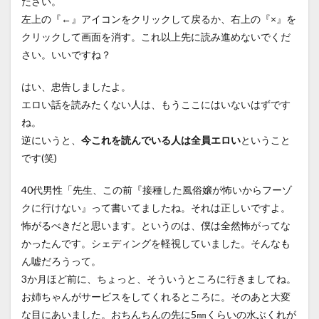
ださい。
左上の『←』アイコンをクリックして戻るか、右上の『×』を
クリックして画面を消す。これ以上先に読み進めないでくだ
さい。いいですね？
はい、忠告しましたよ。
エロい話を読みたくない人は、もうここにはいないはずです
ね。
逆にいうと、
今これを読んでいる人は全員エロい
ということ
です(笑)
40代男性「先生、この前『接種した風俗嬢が怖いからフーゾ
クに行けない』って書いてましたね。それは正しいですよ。
怖がるべきだと思います。というのは、僕は全然怖がってな
かったんです。シェディングを軽視していました。そんなも
ん嘘だろうって。
3か月ほど前に、ちょっと、そういうところに行きましてね。
お姉ちゃんがサービスをしてくれるところに。そのあと大変
な目にあいました。おちんちんの先に5㎜くらいの水ぶくれが