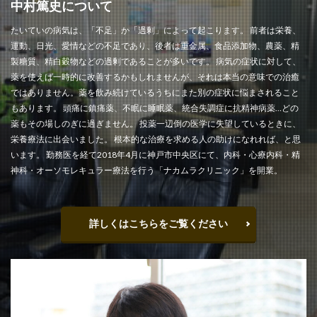
中村篤史について
たいていの病気は、「不足」か「過剰」によって起こります。 前者は栄養、
運動、日光、愛情などの不足であり、後者は重金属、食品添加物、農薬、精
製糖質、精白穀物などの過剰であることが多いです。 病気の症状に対して、
薬を使えば一時的に改善するかもしれませんが、それは本当の意味での治癒
ではありません。薬を飲み続けているうちにまた別の症状に悩まされること
もあります。 頭痛に鎮痛薬、不眠に睡眠薬、統合失調症に抗精神病薬…どの
薬もその場しのぎに過ぎません。 投薬一辺倒の医学に失望しているときに、
栄養療法に出会いました。 根本的な治療を求める人の助けになれれば、と思
います。 勤務医を経て2018年4月に神戸市中央区にて、内科・心療内科・精
神科・オーソモレキュラー療法を行う「ナカムラクリニック」を開業。
詳しくはこちらをご覧ください