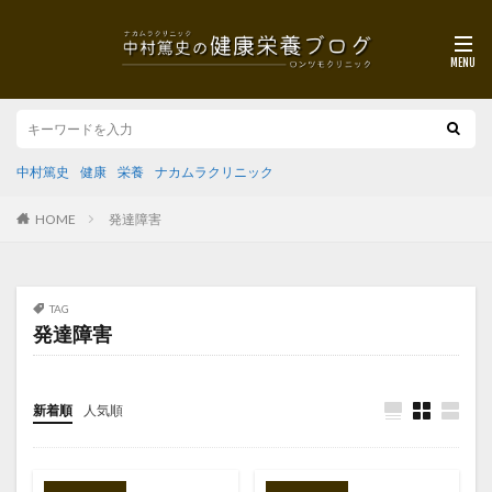
中村篤史
健康
栄養
ナカムラクリニック
HOME
発達障害
TAG
発達障害
新着順
人気順