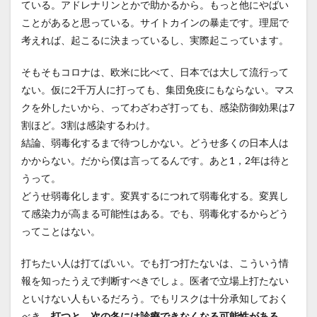
ている。アドレナリンとかで助かるから。もっと他にやばい
ことがあると思っている。サイトカインの暴走です。理屈で
考えれば、起こるに決まっているし、実際起こっています。
そもそもコロナは、欧米に比べて、日本では大して流行って
ない。仮に2千万人に打っても、集団免疫にもならない。マス
クを外したいから、ってわざわざ打っても、感染防御効果は7
割ほど。3割は感染するわけ。
結論、弱毒化するまで待つしかない。どうせ多くの日本人は
かからない。だから僕は言ってるんです。あと1，2年は待と
うって。
どうせ弱毒化します。変異するにつれて弱毒化する。変異し
て感染力が高まる可能性はある。でも、弱毒化するからどう
ってことはない。
打ちたい人は打てばいい。でも打つ打たないは、こういう情
報を知ったうえで判断すべきでしょ。医者で立場上打たない
といけない人もいるだろう。でもリスクは十分承知しておく
べき。
打つと、次の冬には診療できなくなる可能性がある、