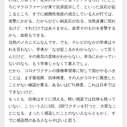
ろにマクロファージが来て抗原提示して、といった反応が起
こるところ、すでに細胞性免疫の成立している人が打てば、
攻撃にかかる。だからひどい副反応が出る。当然皮膚に現れ
るけど、それだけではありません。血管そのものを攻撃する
から、血栓もできる。
当然のメカニズムなんです。でも、テレビのなかの学者はそ
れを言わない。学者が「なぜ起こるかわからない」って言う
んだけど、その発言の意味がわからない。本当にわかってい
ないのなら、もう学者じゃなくて素人でしょ。
だから、コロナワクチンの接種希望者に対して国がやるべき
ことは、まず最低限、抗体検査。その人がコロナに罹患した
ことがない確認が要る。あるいはCTL検査。これは日本では
できないけど。
もっとも、抗体はすぐに消える。軽い感染では抗体も残って
いない。こういう人に1回、2回ワクチンを打つと、大変なこ
とになる。まったく感染したことのない人ならともかく、す
でに感染歴のある人ならやばいと思う。