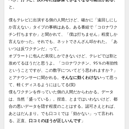
と。
僕もテレビに出演する側の人間だけど、確かに「遠回しにし
か言えない」タイプの事柄はある。ある番組で「コロナワク
チン打ちますか」と聞かれて、「僕は打ちません」程度しか
言えなかった。それでも、ネットでさんざん叩かれた。「あ
いつは反ワクチンだ」って。
オブラートに包んだ表現しかできないけど、テレビでは割と
攻めてるほうだと思うよ。「コロナワクチン、95％の有効性
ということですが、この数字についてどう思われますか？」
とアナウンサーに聞かれる。
そんなに効くわけない
って思っ
て、軽くディスるようにはしてる(笑)
僕もワクチンを作っていた側の人間だからわかる。データ
は、当然「盛っている」。捏造、とまではいわないけど、都
合の悪いデータを隠す程度のことはする。認可さえとれば、
あとはだんまり。でも口コミでは「効かない」って言われ
る。正直、
口コミのほうが正しいんです
」