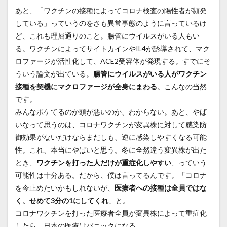
あと、「ワクチンの接種によってコロナ検査の陽性者が頻発
している」っていうのをさも異常事態のように言っているけ
ど、これも理屈通りのこと。腸管にウイルスがいる人もい
る。ワクチンによってサイトカインやIL4が誘導されて、マク
ロファージが活性化して、ACE2受容体が発現する。すでにそ
ういう論文が出ている。
腸管にウイルスがいる人がワクチン
接種を契機にマクロファージが全身にまわる
。こんなの当然
です。
みんなボケてるのか頭が悪いのか、わからない。あと、やば
いなって思うのは、コロナワクチンが変異株に対して感染防
御効果がないだけならまだしも、逆に感染しやすくなる可能
性。これ、本当にやばいと思う。冬に全然違う変異株が出た
とき、
ワクチンを打った人だけが重症化しやすい
、っていう
可能性は十分ある。だから、僕は言ってるんです。「コロナ
を今止めたいかもしれないが、
医療者への接種は全員ではな
く、せめて3分の1にしてくれ
」と。
コロナワクチンを打った医療者全員が変異株によって重症化
したら、日本の医療はパニックになる。