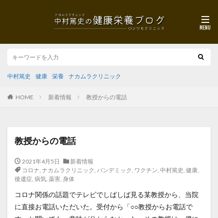
中村篤史
健康
栄養
ナカムラクリニック
HOME
新着情報
教授からの電話
教授からの電話
2021年4月5日
新着情報
コロナ
,
ナカムラクリニック
,
パンデミック
,
ワクチン
,
中村篤史
,
健康
,
後遺症
,
病気
,
薬害
,
身体
コロナ関係の話題でテレビでしばしば見る某教授から、当院
に直接お電話いただいた。受付から「○○教授からお電話で