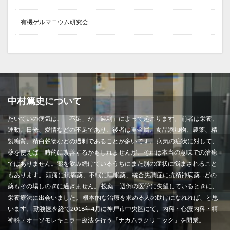
有機ゲルマニウム研究会
中村篤史について
たいていの病気は、「不足」か「過剰」によって起こります。 前者は栄養、
運動、日光、愛情などの不足であり、後者は重金属、食品添加物、農薬、精
製糖質、精白穀物などの過剰であることが多いです。 病気の症状に対して、
薬を使えば一時的に改善するかもしれませんが、それは本当の意味での治癒
ではありません。薬を飲み続けているうちにまた別の症状に悩まされること
もあります。 頭痛に鎮痛薬、不眠に睡眠薬、統合失調症に抗精神病薬…どの
薬もその場しのぎに過ぎません。 投薬一辺倒の医学に失望しているときに、
栄養療法に出会いました。 根本的な治療を求める人の助けになれれば、と思
います。 勤務医を経て2018年4月に神戸市中央区にて、内科・心療内科・精
神科・オーソモレキュラー療法を行う「ナカムラクリニック」を開業。