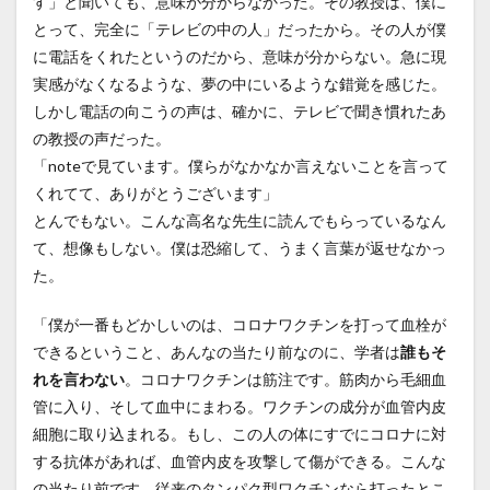
す」と聞いても、意味が分からなかった。その教授は、僕に
とって、完全に「テレビの中の人」だったから。その人が僕
に電話をくれたというのだから、意味が分からない。急に現
実感がなくなるような、夢の中にいるような錯覚を感じた。
しかし電話の向こうの声は、確かに、テレビで聞き慣れたあ
の教授の声だった。
「noteで見ています。僕らがなかなか言えないことを言って
くれてて、ありがとうございます」
とんでもない。こんな高名な先生に読んでもらっているなん
て、想像もしない。僕は恐縮して、うまく言葉が返せなかっ
た。
「僕が一番もどかしいのは、コロナワクチンを打って血栓が
できるということ、あんなの当たり前なのに、学者は
誰もそ
れを言わない
。コロナワクチンは筋注です。筋肉から毛細血
管に入り、そして血中にまわる。ワクチンの成分が血管内皮
細胞に取り込まれる。もし、この人の体にすでにコロナに対
する抗体があれば、血管内皮を攻撃して傷ができる。こんな
の当たり前です。従来のタンパク型ワクチンなら打ったとこ