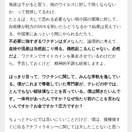
免疫は下がると思う。他のウイルスに対して弱くならない
か、って危惧してるわけ。
たとえば、大して恐れる必要もない弱小国の軍隊に対して、
自衛隊が戦力の50％を割いたらどうなるか？結果は見えてい
る。中国軍にあっという間にやられるだろう。
不必要に強すぎるワクチンはダメ
なんだ。論理的に考えて、
血栓や流産は当然起こり得る。偶然起こるんじゃない。必然
だよ
。ワクチンでサイトカインを暴走させているわけだか
ら。予言しておくけど、精神的不調も続発しますよ。
はっきり言って、ワクチンに関して、みんな常軌を逸してい
る。僕がこれまで尊敬していた専門家が、テレビの中では、
とんでもない頓珍漢なことを言っている。僕は聞きたいんで
す。一体何があったんですか？なぜ当たり前のことを言わな
いんですか？お金ですか？圧力ですか？
ちょっとテレビでは言いにくいことだけど、僕は、接種後す
ぐに出るアナフィラキシーに関しては大したことないと思っ