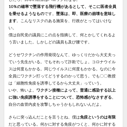
10％の確率で墜落する飛行機があるとして、そこに医者全員
を乗せるようなもの
です。
墜落は、即、医療の崩壊を意味し
ます
。こんなリスクのある施策を、行政がとってはいけな
い。
僕は自民党の議員にこの点を指摘して、何とかしてくれるよ
う言いました。しかしどの議員も及び腰です。
どうせワクチンの作用発現なんて、ゆっくりだから大丈夫っ
ていう先生がいる。でもそれって詐欺でしょ。コロナウイル
スは何度もかかる。同じウイルスに何度もかかる。なのに今
全員にワクチン打ってどうするのかって思う。でも〇〇教授
は「細胞性免疫を誘導してるから大丈夫」っていう。
いや、怖いよ。
ワクチン接種によって、普通に感染する以上
に強い免疫誘導をすることについて、恐怖感がなさすぎる
。
自分の血管内皮を攻撃しちゃうかもしれないんだよ。
さらに突っ込んだことを言うとね、僕は
免疫というのは有限
だと思っている。何かに対する免疫がつくと、何かに対する