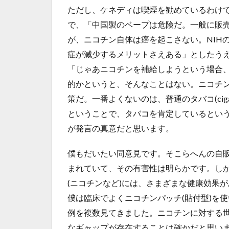
ただし、ケネディは喫煙を勧めているわけ
で、「中国製のベープは危険だ。一般に販
が、ニコチン自体は癌を起こさない。NIH
症が減少するメリットさえある」としたう
「じゃあニコチンを補給しようという場合
的かというと、そんなことはない。ニコチ
策だ。一番よくないのは、普通のタバコ(cigare
ということで、タバコを肯定しているとい
が発言の真意だと思います。
僕もだいたい同意見です。そこらへんの自
まれていて、その有害性は明らかです。し
(ニコチンなど)には、さまざまな健康効果
僕は臨床でよくニコチンパッチ(貼付型)を
例を複数見てきました。ニコチンに対する
なギャップが存在することは確かだと思い