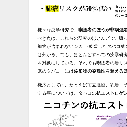
様々な疫学研究で、
喫煙者のほうが非喫煙
べき点は、これらの研究のほとんどで、吸
加物が含まれないシガー(乾燥したタバコ葉
は分かる。でも、ほとんどすべての疫学研
を対象にしている。それでも喫煙者の癌リ
来のタバコ」には
添加物の発癌性を超える
機序としては、たとえば前立腺癌、乳癌、
する癌については、タバコの
抗エストロゲ