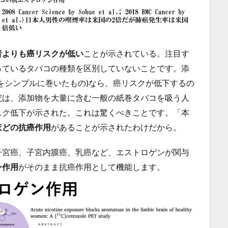
者よりも癌リスクが低い
ことが示されている。注目す
っているタバコの種類を区別していないことです。添
をシンプルに巻いたもの)なら、癌リスクが低下するの
究は、添加物を大量に含む一般の紙巻タバコを吸う人
スク低下が示された。これは驚くべきことです。「本
ほどの抗癌作用
があることが示されたわけだから。
子宮癌、子宮内膜癌、乳癌など、エストロゲンが関与
ン作用
がそのまま抗癌作用として機能します。