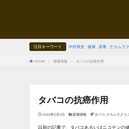
注目キーワード
中村篤史
健康
栄養
ナカムラ
HOME
新着情報
タバコの抗癌作用
タバコの抗癌作用
2026年2月6日
新着情報
タバコ
,
ナカムラクリ
以前の記事で、タバコあるいはニコチンの