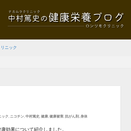
クリニック
ニック
,
ニコチン
,
中村篤史
,
健康
,
健康被害
,
抗がん剤
,
身体
健康効果について紹介しました。