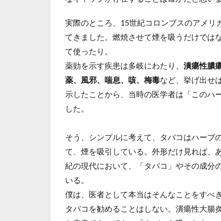
実際のところ、15世紀コロンブスのアメリ
てきました。燃焼させて煙を吸うだけでは
て使ったり。
薬効を示す疾患は多岐にわたり、
潰瘍性膿
薬、風邪、喘息、咳、梅毒
など、挙げ出せ
示したことから、当時の医学者は「このハ
した。
そう、シンプルに考えて、タバコはハーブ
て、煙を吸引している。外形だけ見れば、あ
紀の現代において、「タバコ」やその成分
いる。
僕は、医者として本当はそんなことをすべ
タバコを勧めることはしない。潰瘍性大腸