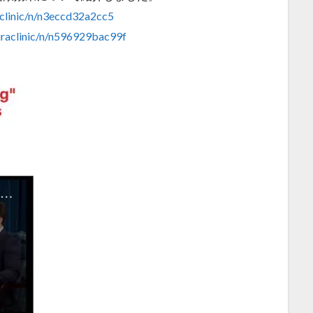
clinic/n/n3eccd32a2cc5
uraclinic/n/n596929bac99f