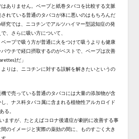
ではありません。ベープと紙巻タバコを比較する文脈
売されている普通のタバコが体に悪いのはもちろんだ
の研究では、ニコチンでアルツハイマー型認知症の発
えで、さらに吸い方について、
、ベープで吸う方が普通に火をつけて吸うよりも健康
ンパウチで経口摂取するのがベストで、ベープは次善
ttes)だ」
うよりは、ニコチンに対する誤解を解きたいというの
販機で売っている普通のタバコには大量の添加物が含
かし、ナス科タバコ属に含まれる植物性アルカロイド
がある。
使いますが、たとえばコロナ後遺症が劇的に改善する事
世間のイメージと実際の薬効の間に、ものすごく大き
ます。