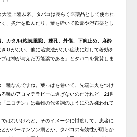
カ大陸上陸以来、タバコは長らく医薬品として使われ
なく、煮汁を飲んだり、葉を砕いて軟膏や湿布薬とし
瘍、カタル(粘膜腫脹)、瘻孔、外傷、下痢止め、麻酔
ばきりがない。他に治療法がない症状に対して著効を
ーブは神が与えた万能薬である」とタバコを賞賛しま
の一種なんですね。葉っぱを巻いて、先端に火をつけ
る種のアロマテラピーに過ぎないのだけれど、21世
の「ニコチン」は毒物の代名詞のように忌み嫌われて
きではないけれど、そのイメージに忖度して、患者に
炎とかパーキンソン病とか、タバコの有効性が明らか