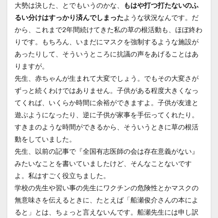
大勢は決した、とでもいうのかな、
もはや打つ打たないのふ
るい分けはすっかり済んでしまった
ような状況なんです。だ
から、これまで2年間続けてきた私の草の根活動も、ほぼ終わ
りです。もちろん、いまだにマスクを強制するような施設が
あったりして、そういうところに抗議の声をあげることはあ
りますが。
先生、赤ちゃんが生まれて大変でしょう。でもその大変さが
ずっと続くわけではありません。子供がある程度大きくなっ
てくれば、いくらか時間に余裕ができますよ。子供が友達と
遊ぶようになったり、逆に子供が家事を手伝ってくれたり。
すきまのような時間ができるから、そういうときに草の根活
動をしていました。
先生、以前の記事で『全国有志医師の会は存在意義がない』
みたいなことを書いていましたけど、そんなことないです
よ。私はすごく役立ちました。
学校の先生や習い事の先生にワクチンの危険性とかマスクの
無意味さを伝えるときに、たとえば「船瀬俊介さんの本によ
ると」とは、ちょっと言えないんです。船瀬先生には申し訳