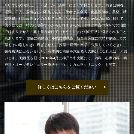
たいていの病気は、「不足」か「過剰」によって起こります。 前者は栄養、
運動、日光、愛情などの不足であり、後者は重金属、食品添加物、農薬、精
製糖質、精白穀物などの過剰であることが多いです。 病気の症状に対して、
薬を使えば一時的に改善するかもしれませんが、それは本当の意味での治癒
ではありません。薬を飲み続けているうちにまた別の症状に悩まされること
もあります。 頭痛に鎮痛薬、不眠に睡眠薬、統合失調症に抗精神病薬…どの
薬もその場しのぎに過ぎません。 投薬一辺倒の医学に失望しているときに、
栄養療法に出会いました。 根本的な治療を求める人の助けになれれば、と思
います。 勤務医を経て2018年4月に神戸市中央区にて、内科・心療内科・精
神科・オーソモレキュラー療法を行う「ナカムラクリニック」を開業。
詳しくはこちらをご覧ください