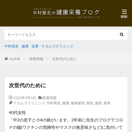
中村篤史
健康
栄養
ナカムラクリニック
HOME
新着情報
次世代のために
次世代のために
2022年9月1日
新着情報
ナカムラクリニック
,
中村篤史
,
健康
,
健康被害
,
病気
,
薬害
,
身体
40代女性
「中2の息子と小4の娘がいます。2年前に先生のブログでコロ
ナの嘘(ワクチンの危険性やマスクの無意味さなど)に気付いて