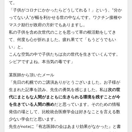
て。
「子供がコロナにかかったらどうしてれる！」という、“分か
ってない人”が幅を利かせる世の中なんです。ワクチン接種や
マスク励行が政府の方針でもありますし。
私の子供を含め次世代のことを思って草の根活動をしてき
て、何度も心が折れました。疲れ果てて「もうどうでもい
い」と。
こんな空気の中で子供たちは次の世代を生きていくんです。
シビアですよね。本当気の毒です」
某医師から頂いたメール
「先日の札幌でのご講演ありがとうございました。お子様が
生まれた記事を読み、先生の勇気を感じました。私は
次の世
代にまともな人間がまともに生きられる環境を残すことが今
を生きている人間の務め
だと思っています。そのための情報
発信の場として、比較統合医療学会は好きなことを言える数
少ない学会だと思います。
先生がnoteに『有志医師の会はあまり効果がなかった』と書