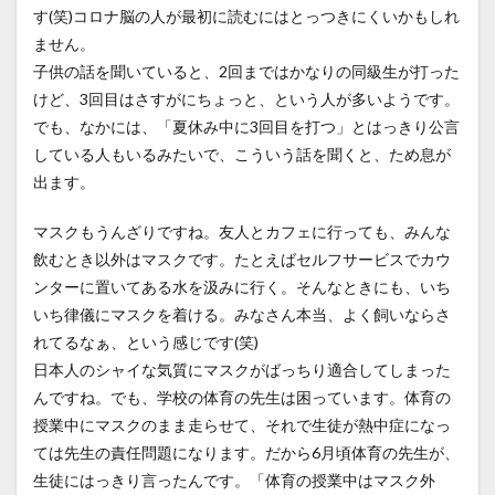
す(笑)コロナ脳の人が最初に読むにはとっつきにくいかもしれ
ません。
子供の話を聞いていると、2回まではかなりの同級生が打った
けど、3回目はさすがにちょっと、という人が多いようです。
でも、なかには、「夏休み中に3回目を打つ」とはっきり公言
している人もいるみたいで、こういう話を聞くと、ため息が
出ます。
マスクもうんざりですね。友人とカフェに行っても、みんな
飲むとき以外はマスクです。たとえばセルフサービスでカウ
ンターに置いてある水を汲みに行く。そんなときにも、いち
いち律儀にマスクを着ける。みなさん本当、よく飼いならさ
れてるなぁ、という感じです(笑)
日本人のシャイな気質にマスクがばっちり適合してしまった
んですね。でも、学校の体育の先生は困っています。体育の
授業中にマスクのまま走らせて、それで生徒が熱中症になっ
ては先生の責任問題になります。だから6月頃体育の先生が、
生徒にはっきり言ったんです。「体育の授業中はマスク外