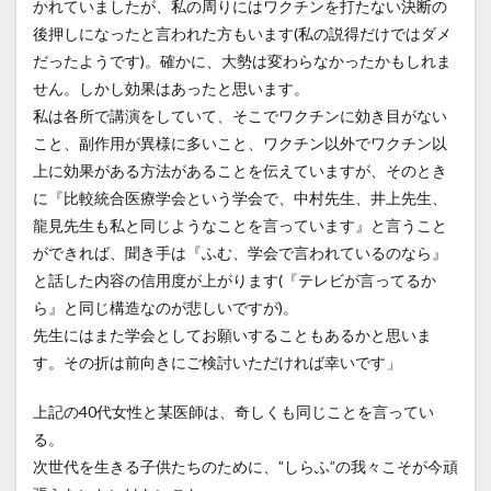
かれていましたが、私の周りにはワクチンを打たない決断の
後押しになったと言われた方もいます(私の説得だけではダメ
だったようです)。確かに、大勢は変わらなかったかもしれま
せん。しかし効果はあったと思います。
私は各所で講演をしていて、そこでワクチンに効き目がない
こと、副作用が異様に多いこと、ワクチン以外でワクチン以
上に効果がある方法があることを伝えていますが、そのとき
に『比較統合医療学会という学会で、中村先生、井上先生、
龍見先生も私と同じようなことを言っています』と言うこと
ができれば、聞き手は『ふむ、学会で言われているのなら』
と話した内容の信用度が上がります(『テレビが言ってるか
ら』と同じ構造なのが悲しいですが)。
先生にはまた学会としてお願いすることもあるかと思いま
す。その折は前向きにご検討いただければ幸いです」
上記の40代女性と某医師は、奇しくも同じことを言ってい
る。
次世代を生きる子供たちのために、”しらふ”の我々こそが今頑