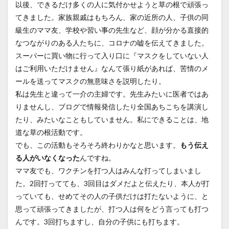
以後、できるだけ多くの人に気付かせようと草の根で頑張っ
てきました。家族親戚はもちろん、家の近所の人、子供の同
級生のママ友、学校や習い事の先生など、顔が分かる直接的
なつながりのある人たちに、コロナの嘘を伝えてきました。
スーパーに買い物に行って入り口に『マスクをしていない人
はご利用いただけません』なんて張り紙があれば、苦情のメ
ールを送ってマスクの無意味さを説明したり。
私は先生と違って一介の主婦です。先生みたいに医者ではあ
りませんし、ブログで情報発信したり全国あちこちを講演し
たり、みたいなこともしていません。私にできることは、地
道な草の根活動です。
でも、この活動もそろそろ終わりかなと思います。
もう伝え
る人がいなくなった
んですね。
ママ友でも、ワクチンを打つ人はみんな打ってしまいまし
た。2回打ってても、3回目はダメだよと伝えたり、本人が打
っていても、せめてその人の子供だけは打たないように、と
思って頑張ってきましたが、打つ人は何をどう言っても打つ
んです。3回打ちますし、自分の子供にも打ちます。