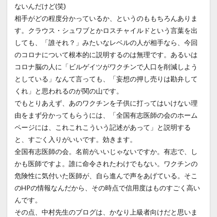
ないんだけど(笑)
相手がどの程度分かっているか、というのももちろんありま
す。クラウス・シュワブとかロスチャイルドという言葉を出
しても、「誰それ？」みたいなレベルの人が相手なら、今回
のコロナについて根本的に説明するのは無理です。あるいは
コロナ脳の人に「ビルゲイツがワクチンで人口を削減しよう
としている」なんて言っても、「妄想の押し売りは勘弁して
くれ」と思われるのが関の山です。
でもとりあえず、あのワクチンを子供に打ってはいけない理
由をまず分かってもらうには、「全国有志医師の会のホーム
ページには、これこれこういう記述があって」と説明する
と、すごく入りがいいです。効きます。
全国有志医師の会。名前がいいじゃないですか。有志で、し
かも医師ですよ。誰に命令されたわけでもない。ワクチンの
危険性に気付いた医師が、自ら進んで声をあげている。そこ
のHPの情報なんだから、その時点で信用度はものすごく高い
んです。
その点、中村先生のブログは、かなり上級者向けだと思いま