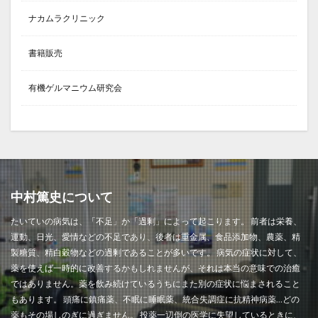
ナカムラクリニック
書籍販売
有機ゲルマニウム研究会
中村篤史について
たいていの病気は、「不足」か「過剰」によって起こります。 前者は栄養、
運動、日光、愛情などの不足であり、後者は重金属、食品添加物、農薬、精
製糖質、精白穀物などの過剰であることが多いです。 病気の症状に対して、
薬を使えば一時的に改善するかもしれませんが、それは本当の意味での治癒
ではありません。薬を飲み続けているうちにまた別の症状に悩まされること
もあります。 頭痛に鎮痛薬、不眠に睡眠薬、統合失調症に抗精神病薬…どの
薬もその場しのぎに過ぎません。 投薬一辺倒の医学に失望しているときに、