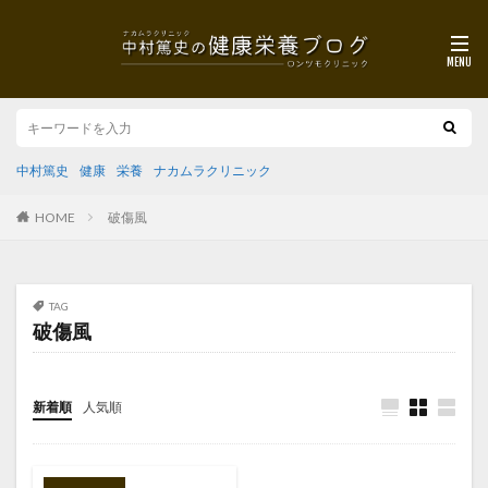
中村篤史
健康
栄養
ナカムラクリニック
HOME
破傷風
TAG
破傷風
新着順
人気順