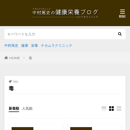
中村篤史
健康
栄養
ナカムラクリニック
HOME
毒
TAG
毒
新着順
人気順