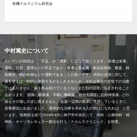
有機ゲルマニウム研究会
中村篤史について
たいていの病気は、「不足」か「過剰」によって起こります。 前者は栄養、
運動、日光、愛情などの不足であり、後者は重金属、食品添加物、農薬、精
製糖質、精白穀物などの過剰であることが多いです。 病気の症状に対して、
薬を使えば一時的に改善するかもしれませんが、それは本当の意味での治癒
ではありません。薬を飲み続けているうちにまた別の症状に悩まされること
もあります。 頭痛に鎮痛薬、不眠に睡眠薬、統合失調症に抗精神病薬…どの
薬もその場しのぎに過ぎません。 投薬一辺倒の医学に失望しているときに、
栄養療法に出会いました。 根本的な治療を求める人の助けになれれば、と思
います。 勤務医を経て2018年4月に神戸市中央区にて、内科・心療内科・精
神科・オーソモレキュラー療法を行う「ナカムラクリニック」を開業。