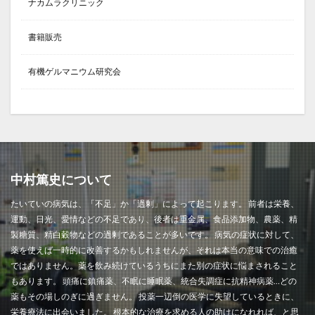
ナカムラクリニック
書籍販売
有機ゲルマニウム研究会
中村篤史について
たいていの病気は、「不足」か「過剰」によって起こります。 前者は栄養、
運動、日光、愛情などの不足であり、後者は重金属、食品添加物、農薬、精
製糖質、精白穀物などの過剰であることが多いです。 病気の症状に対して、
薬を使えば一時的に改善するかもしれませんが、それは本当の意味での治癒
ではありません。薬を飲み続けているうちにまた別の症状に悩まされること
もあります。 頭痛に鎮痛薬、不眠に睡眠薬、統合失調症に抗精神病薬…どの
薬もその場しのぎに過ぎません。 投薬一辺倒の医学に失望しているときに、
栄養療法に出会いました。 根本的な治療を求める人の助けになれれば、と思