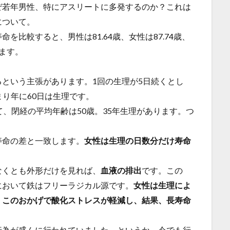
ぜ若年男性、特にアスリートに多発するのか？これは
について。
比較すると、男性は81.64歳、女性は87.74歳、
ます。
という主張があります。1回の生理が5日続くとし
つまり年に60日は生理です。
て、閉経の平均年齢は50歳。35年生理があります。つ
寿命の差と一致します。
女性は生理の日数分だけ寿命
なくとも外形だけを見れば、
血液の排出
です。この
において鉄はフリーラジカル源です。
女性は生理によ
、このおかげで酸化ストレスが軽減し、結果、長寿命
行為が盛んに行われていました。というか、今でも行