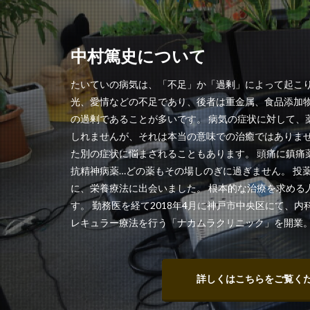
中村篤史について
たいていの病気は、「不足」か「過剰」によって起こり
光、愛情などの不足であり、後者は重金属、食品添加
の過剰であることが多いです。 病気の症状に対して、
しれませんが、それは本当の意味での治癒ではありま
た別の症状に悩まされることもあります。 頭痛に鎮痛
抗精神病薬…どの薬もその場しのぎに過ぎません。 投
に、栄養療法に出会いました。 根本的な治療を求める
す。 勤務医を経て2018年4月に神戸市中央区にて、
レキュラー療法を行う「ナカムラクリニック」を開業
詳しくはこちらをご覧く