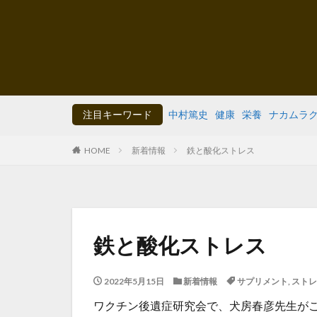
注目キーワード
中村篤史
健康
栄養
ナカムラ
HOME
新着情報
鉄と酸化ストレス
鉄と酸化ストレス
2022年5月15日
新着情報
サプリメント
,
ストレ
ワクチン後遺症研究会で、犬房春彦先生が