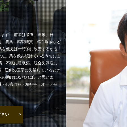
ます。 前者は栄養、運動、日
物、農薬、精製糖質、精白穀物など
薬を使えば一時的に改善するかも
せん。薬を飲み続けているうちにま
薬、不眠に睡眠薬、統合失調症に
薬一辺倒の医学に失望しているとき
人の助けになれれば、と思いま
内科・心療内科・精神科・オーソモ
。
ださい