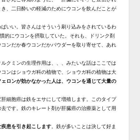
とき、二日酔いの軽減のためにウコンを飲んだことが
めばいい。皆さんはそういう刷り込みをされているわ
習慣的にウコンを摂取していた。それも、ドリンク剤
ウコンだか春ウコンだかパウダーを取り寄せて、あれ
クルクミンの生理作用は、、、みたいな話はここでは
ウコンはショウガ科の植物で、ショウガ科の植物は大
フェロンが効かなかった人は、ウコンを通じて大量の
ば肝細胞癌は鉄をエサにして増殖します。このタイプ
除去です。鉄のキレート剤が肝臓癌の治療薬として用
な疾患を引き起こします
。鉄が多いことは決して好ま