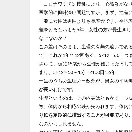
「コロナワクチン接種により、心筋炎がな
医学的に興味深い問題ですが、まず、性差
一般に女性は男性よりも長寿命です。平均寿命を
差をとるとおよそ6年、女性の方が長生きし
なぜなのか？
この差はそのまま、生理の有無の違いである
て、これが1年で12回ある。5×12＝60、
さらに、仮に15歳から生理が始まったとし
まり、5×12×(50－15)＝2100日≒6年
一生のうちの生理の日数分が、男女の平均
が長い
わけです。
生理というのは、その内実はともかく、少
際、体内から相応の鉄が失われます。体内
り鉄を定期的に排出することが可能であり
なのかもしれません。
かつて西洋でも東洋でも、瀉血という医療