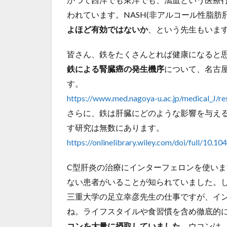
われています。NASH(非アルコール性脂肪
よほど有効ではないか
、という先生もいま
皆さん、鉄をたくさんとれば健康になると
鉄による腎臓癌の発生機序
について、名古
す。
https://www.med.nagoya-u.ac.jp/medical_J/
さらに、鉄は肝臓にどのような影響を与え
す研究は無数にあります。
https://onlinelibrary.wiley.com/doi/full/10.
C型肝炎の治療にインターフェロンを使い
ない患者がいることが知られていました。
三重大学の足立幸彦先生の仕事ですが、イ
ね。ライフスタイルや食習慣を含め徹底的
コンを大量に摂取していました
。ウコンは