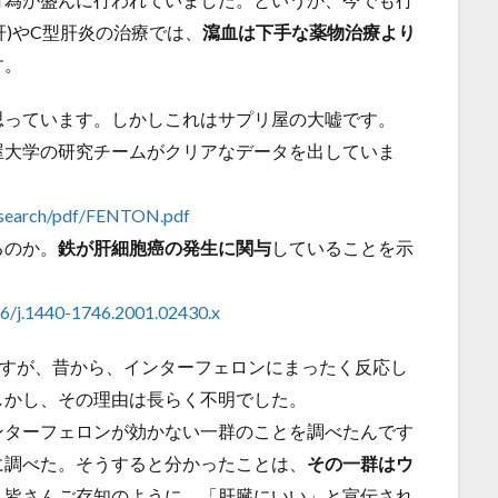
肝)やC型肝炎の治療では、
瀉血は下手な薬物治療より
す。
思っています。しかしこれはサプリ屋の大嘘です。
屋大学の研究チームがクリアなデータを出していま
research/pdf/FENTON.pdf
るのか。
鉄が肝細胞癌の発生に関与
していることを示
1046/j.1440-1746.2001.02430.x
ますが、昔から、インターフェロンにまったく反応し
しかし、その理由は長らく不明でした。
ンターフェロンが効かない一群のことを調べたんです
に調べた。そうすると分かったことは、
その一群はウ
、皆さんご存知のように、「肝臓にいい」と宣伝され