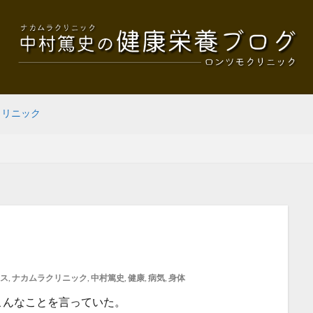
クリニック
ス
,
ナカムラクリニック
,
中村篤史
,
健康
,
病気
,
身体
こんなことを言っていた。