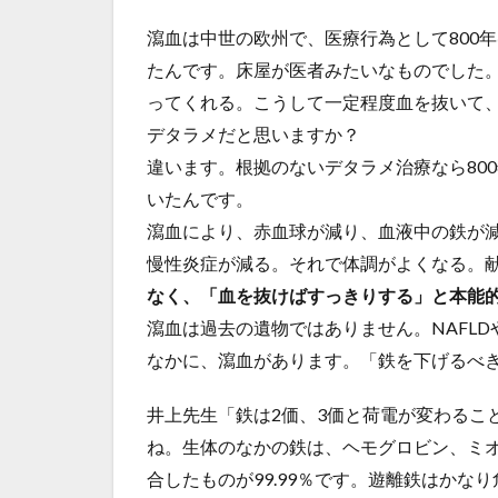
瀉血は中世の欧州で、医療行為として800
たんです。床屋が医者みたいなものでした
ってくれる。こうして一定程度血を抜いて
デタラメだと思いますか？
違います。根拠のないデタラメ治療なら80
いたんです。
瀉血により、赤血球が減り、血液中の鉄が
慢性炎症が減る。それで体調がよくなる。
なく、「血を抜けばすっきりする」と本能
瀉血は過去の遺物ではありません。NAFLD
なかに、瀉血があります。「鉄を下げるべ
井上先生「鉄は2価、3価と荷電が変わるこ
ね。生体のなかの鉄は、ヘモグロビン、ミ
合したものが99.99％です。遊離鉄はかな