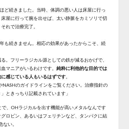
年ほど続きました。当時、体調の悪い人は床屋に行っ
。床屋に行って腕を出せば、太い静脈をカミソリで切
、それで治療完了。
0年も続きません。相応の効果があったからこそ、続
減る。フリーラジカル源としての鉄が減るおかげで、
献血マニアがいるわけです。
純粋に利他的な目的では
的に感じている人もいるはずです
。
やNASHのガイドラインをご覧ください。治療指針の
き」ときっちり記載されています」
とで、OHラジカルを出す機能が高いメタルなんです
オグロビン、あるいはフェリチンなど、タンパクに結
り危ない。