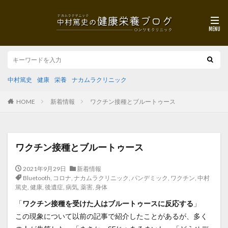
中村篤史
健康
栄養
ナカムラクリニック
HOME
新着情報
ワクチン接種とブルートゥース
ワクチン接種とブルートゥース
2021年9月29日
新着情報
Bluetooth
,
コロナ
,
ナカムラクリニック
,
パンデミック
,
ワクチン
,
中村
篤史
,
健康
,
後遺症
,
病気
,
薬害
,
身体
「
ワクチン接種を受けた人はブルートゥースに反応する
」
この現象について以前の記事で紹介したことがあるが、多く