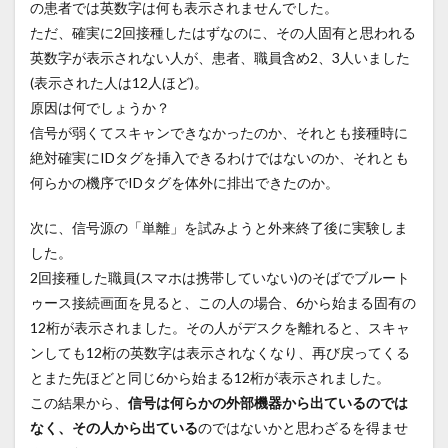
の患者では英数字は何も表示されませんでした。
ただ、確実に2回接種したはずなのに、その人固有と思われる
英数字が表示されない人が、患者、職員含め2、3人いました
(表示された人は12人ほど)。
原因は何でしょうか？
信号が弱くてスキャンできなかったのか、それとも接種時に
絶対確実にIDタグを挿入できるわけではないのか、それとも
何らかの機序でIDタグを体外に排出できたのか。
次に、信号源の「単離」を試みようと外来終了後に実験しま
した。
2回接種した職員(スマホは携帯していない)のそばでブルート
ゥース接続画面を見ると、この人の場合、6から始まる固有の
12桁が表示されました。その人がデスクを離れると、スキャ
ンしても12桁の英数字は表示されなくなり、再び戻ってくる
とまた先ほどと同じ6から始まる12桁が表示されました。
この結果から、
信号は何らかの外部機器から出ているのでは
なく、その人から出ている
のではないかと思わざるを得ませ