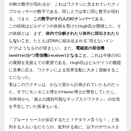
10桁の数字が現れるが、これはワクチンに含まれていたナノ
プロセッサーの数字である。同じ人では常に同じ数字が現れ
る。つまり、
この数字がその人のIDナンバー
である。
この技術はビルゲイツの依頼を受けたHugh氏が開発した。そ
の依頼とは、まず、
体内で分解されたり体外に排出されたり
しないこと
。たとえばDNAに組み込まれる“消えないイン
ク”のようなものが望ましい。また、
電磁波の発信機
(emitter)かつ受信機(receiver)となること
。これは今後の5G
の展開を見据えての要望である。Hugh氏はビルゲイツの難題
に見事に応え、ワクチンによる世界支配に大きく貢献するこ
とになった。
実はこのワクチンは、かなり昔から計画されていたものだっ
た。すでにモンタニエ博士やHamer博士が警告していたし、
30年前から「個人の識別可能なチップ入りワクチン」の出現
を予言していた医者もいる」
「ブルートゥースが反応するだと？デタラメ言うな！」と批
判する人もいるだろうが、批判する前に、以下のザウルスさ