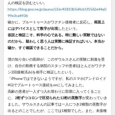
んの検証を読むといい。
https://blog.goo.ne.jp/zaurus13/e/45810b5d4cb1f5562e44a0
99e3ca4936
確かに、ブルートゥースがワクチン接種者に反応し、
画面上
にはデバイスとして数字が出現
したという。
仮説と検証こそ、科学の心である。特に難しい実験ではない
のだから、疑わしく思う人は実際に検証すればいい。本当か
嘘か、すぐ確認できることだから。
僕の知り合いの医師が、このザウルスさんの実験に刺激を受
け、自分の勤務する病院のスタッフや患者(ほとんどがワクチ
ン2回接種済み)を相手に検証したという。
「iPhoneではできないようですが、私のスマホ(アンドロイド
4G)でブルートゥース接続をonにしてみました。
高齢の患者が一人ずつ入れ替わりに部屋に入ってくるごと
に、
2桁ずつコロンで区切られた12桁の英数字
が変わっていき
ました。ザウルスさんの記事では一人につき2種類の英数字が
出るとのことでしたが、ここでは1種類でした。また、未接種