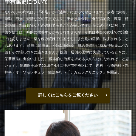
中村篤史について
たいていの病気は、「不足」か「過剰」によって起こります。 前者は栄養、
運動、日光、愛情などの不足であり、後者は重金属、食品添加物、農薬、精
製糖質、精白穀物などの過剰であることが多いです。 病気の症状に対して、
薬を使えば一時的に改善するかもしれませんが、それは本当の意味での治癒
ではありません。薬を飲み続けているうちにまた別の症状に悩まされること
もあります。 頭痛に鎮痛薬、不眠に睡眠薬、統合失調症に抗精神病薬…どの
薬もその場しのぎに過ぎません。 投薬一辺倒の医学に失望しているときに、
栄養療法に出会いました。 根本的な治療を求める人の助けになれれば、と思
います。 勤務医を経て2018年4月に神戸市中央区にて、内科・心療内科・精
神科・オーソモレキュラー療法を行う「ナカムラクリニック」を開業。
詳しくはこちらをご覧ください