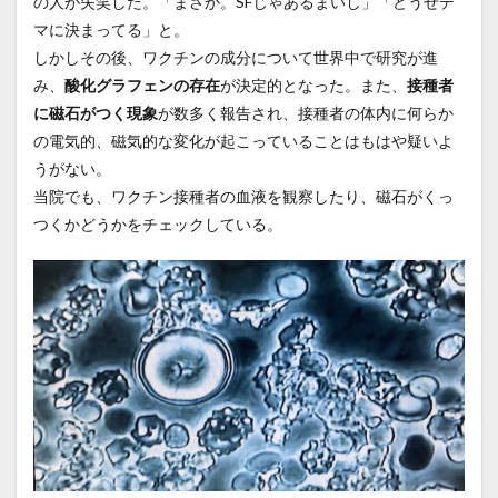
の人が失笑した。「まさか。SFじゃあるまいし」「どうせデ
マに決まってる」と。
しかしその後、ワクチンの成分について世界中で研究が進
み、
酸化グラフェンの存在
が決定的となった。また、
接種者
に磁石がつく現象
が数多く報告され、接種者の体内に何らか
の電気的、磁気的な変化が起こっていることはもはや疑いよ
うがない。
当院でも、ワクチン接種者の血液を観察したり、磁石がくっ
つくかどうかをチェックしている。