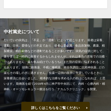
中村篤史について
たいていの病気は、「不足」か「過剰」によって起こります。 前者は栄養、
運動、日光、愛情などの不足であり、後者は重金属、食品添加物、農薬、精
製糖質、精白穀物などの過剰であることが多いです。 病気の症状に対して、
薬を使えば一時的に改善するかもしれませんが、それは本当の意味での治癒
ではありません。薬を飲み続けているうちにまた別の症状に悩まされること
もあります。 頭痛に鎮痛薬、不眠に睡眠薬、統合失調症に抗精神病薬…どの
薬もその場しのぎに過ぎません。 投薬一辺倒の医学に失望しているときに、
栄養療法に出会いました。 根本的な治療を求める人の助けになれれば、と思
います。 勤務医を経て2018年4月に神戸市中央区にて、内科・心療内科・精
神科・オーソモレキュラー療法を行う「ナカムラクリニック」を開業。
詳しくはこちらをご覧ください