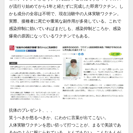
が流行り始めてから1年と経たずに完成した即席ワクチン。し
かも成分の全容は不明で、現在治験中の人体実験ワクチン。
実際、接種者に死亡や重篤な副作用が多発している。これで
感染抑制に効いていればまだしも、感染抑制どころか、感染
爆発の原因になっているワクチンでもある。
抗体のプレゼント、、、
笑うべきか怒るべきか、にわかに言葉が出てこない。
人体実験ワクチンを思い切って打つことが、まるで美談であ
るかのように報じられている。とんでもない。こんなもんが