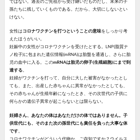
ではない。過去のご先祖から受け継いだものだし、未来の子
孫たちに残していくものである。だから、大切にしないとい
けない。
女性は
コロナワクチンを打つということの意味
をしっかり考
えたほうがいい。
妊娠中の女性がコロナワクチンを受けたとする。LNP(脂質ナ
ノ粒子)に包まれた遺伝情報(mRNA)は胎盤を通過し、さらに胎
児の血中に入る。この
mRNAは胎児の卵子(生殖細胞)にまで到
達する
。
妊婦がワクチンを打って、自分に大した被害がなかったとし
ても、また、出産した赤ちゃんに異常がなかったとしても、
その赤ちゃんが生殖年齢になったとき、その次世代の子供に
何らかの遺伝子異常が起こらないとは限らない。
妊婦さん、あなたの体はあなただけの体ではありません。子
供世代にも、そのまた次の孫世代にも責任を負った大事な体
です
。
コロナワクチンがどういう代物か、ご存知ですか？ウイルス