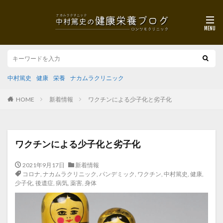
中村篤史
健康
栄養
ナカムラクリニック
HOME
新着情報
ワクチンによる少子化と劣子化
ワクチンによる少子化と劣子化
2021年9月17日
新着情報
コロナ
,
ナカムラクリニック
,
パンデミック
,
ワクチン
,
中村篤史
,
健康
,
少子化
,
後遺症
,
病気
,
薬害
,
身体