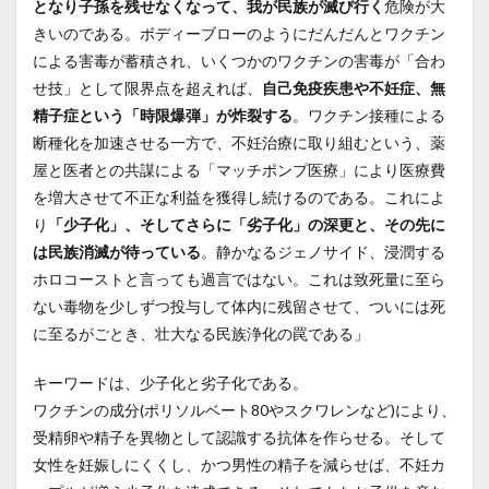
となり子孫を残せなくなって、我が民族が滅び行く
危険が大
きいのである。ボディーブローのようにだんだんとワクチン
による害毒が蓄積され、いくつかのワクチンの害毒が「合わ
せ技」として限界点を超えれば、
自己免疫疾患や不妊症、無
精子症という「時限爆弾」が炸裂する
。ワクチン接種による
断種化を加速させる一方で、不妊治療に取り組むという、薬
屋と医者との共謀による「マッチポンプ医療」により医療費
を増大させて不正な利益を獲得し続けるのである。これによ
り
「少子化」、そしてさらに「劣子化」の深更と、その先に
は民族消滅が待っている
。静かなるジェノサイド、浸潤する
ホロコーストと言っても過言ではない。これは致死量に至ら
ない毒物を少しずつ投与して体内に残留させて、ついには死
に至るがごとき、壮大なる民族浄化の罠である」
キーワードは、少子化と劣子化である。
ワクチンの成分(ポリソルベート80やスクワレンなど)により、
受精卵や精子を異物として認識する抗体を作らせる。そして
女性を妊娠しにくくし、かつ男性の精子を減らせば、不妊カ