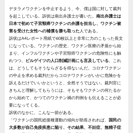
デタラメワクチンを中止するよう、今、僕は国に対して裁判
を起こしている。訴状は南出弁護士が書いた。
南出弁護士は
日本で初めて子宮頸癌ワクチンの弁護を担当し、ワクチン被
害を受けた女性への補償を勝ち取った
人である。
訴状はA4レポート用紙で60枚以上と非常に力のこもった長文
になっている。ワクチンの歴史、ワクチン医療の矛盾から始
まり、インフルワクチンや子宮頸癌ワクチンの危険性にも触
れつつ、
ビルゲイツの人口削減計画にも言及している
。これ
は、どうしてもそうならざるを得ないんだ。コロナワクチン
の中止を求める裁判だからコロナワクチンがいかに危険かを
訴えるだけでいいかというと、全然そうではない。裁判官に
きちんと理解してもらうには、そもそもワクチンの何たるか
から始めて、かつてのワクチン禍の判例をも伝えることが必
要になってくる。
訴状のなかに、こんな一節がある。
「ワクチンの国民総接種運動の傾向が助長されれば、
国民の
大多数が自己免疫疾患に陥り、その結果、不妊症、無精子症