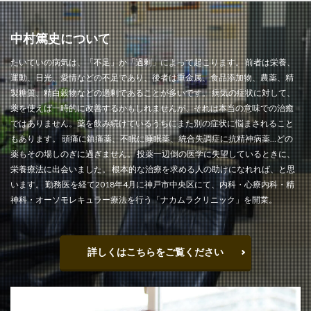
中村篤史について
たいていの病気は、「不足」か「過剰」によって起こります。 前者は栄養、
運動、日光、愛情などの不足であり、後者は重金属、食品添加物、農薬、精
製糖質、精白穀物などの過剰であることが多いです。 病気の症状に対して、
薬を使えば一時的に改善するかもしれませんが、それは本当の意味での治癒
ではありません。薬を飲み続けているうちにまた別の症状に悩まされること
もあります。 頭痛に鎮痛薬、不眠に睡眠薬、統合失調症に抗精神病薬…どの
薬もその場しのぎに過ぎません。 投薬一辺倒の医学に失望しているときに、
栄養療法に出会いました。 根本的な治療を求める人の助けになれれば、と思
います。 勤務医を経て2018年4月に神戸市中央区にて、内科・心療内科・精
神科・オーソモレキュラー療法を行う「ナカムラクリニック」を開業。
詳しくはこちらをご覧ください