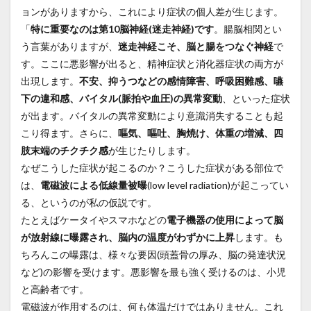
ョンがありますから、これにより症状の個人差が生じます。
「
特に重要なのは第10脳神経(迷走神経)です
。腸脳相関とい
う言葉がありますが、
迷走神経こそ、脳と腸をつなぐ神経
で
す。ここに悪影響が出ると、精神症状と消化器症状の両方が
出現します。
不安、抑うつなどの感情障害、呼吸困難感、嚥
下の違和感、バイタル(脈拍や血圧)の異常変動
、といった症状
が出ます。バイタルの異常変動により意識消失することも起
こり得ます。さらに、
嘔気、嘔吐、胸焼け、体重の増減、四
肢末端のチクチク感
が生じたりします。
なぜこうした症状が起こるのか？こうした症状がある部位で
は、
電磁波による低線量被曝
(low level radiation)が起こってい
る、というのが私の仮説です。
たとえばケータイやスマホなどの
電子機器の使用によって脳
が放射線に曝露され、脳内の温度がわずかに上昇
します。も
ちろんこの曝露は、様々な要因(頭蓋骨の厚み、脳の発達状況
など)の影響を受けます。悪影響を最も強く受けるのは、小児
と高齢者です。
電磁波が作用するのは、何も体温だけではありません。これ