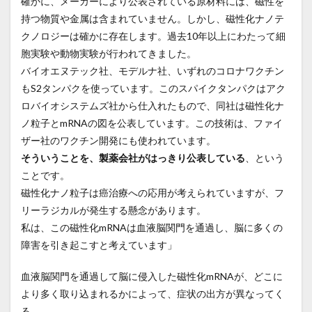
確かに、メーカーにより公表されている原材料には、磁性を
持つ物質や金属は含まれていません。しかし、磁性化ナノテ
クノロジーは確かに存在します。過去10年以上にわたって細
胞実験や動物実験が行われてきました。
バイオエヌテック社、モデルナ社、いずれのコロナワクチン
もS2タンパクを使っています。このスパイクタンパクはアク
ロバイオシステムズ社から仕入れたもので、同社は磁性化ナ
ノ粒子とmRNAの図を公表しています。この技術は、ファイ
ザー社のワクチン開発にも使われています。
そういうことを、製薬会社がはっきり公表している
、という
ことです。
磁性化ナノ粒子は癌治療への応用が考えられていますが、フ
リーラジカルが発生する懸念があります。
私は、この磁性化mRNAは血液脳関門を通過し、脳に多くの
障害を引き起こすと考えています」
血液脳関門を通過して脳に侵入した磁性化mRNAが、どこに
より多く取り込まれるかによって、症状の出方が異なってく
る。