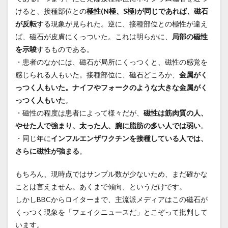
けると、接種部位との
極性(N極、S極)が同じであれば、磁石
が反転
する現象が見られた。逆に、接種部位との極性が違え
ば、磁石が皮膚にくっついた。これは明らかに、
局部の磁性
を示唆
するものである。
・患者のなかには、磁石が局所にくっつくと、磁性の感覚を
感じられる人もいた。接種部位に、磁石どころか、
金属がく
っつく人もいた。ナイフやフォークのような大きな金属がく
っつく人もいた
。
・磁性の程度は患者によって様々だが、
磁性は筋肉質の人、
やせた人で強まり、太った人、腕に脂肪の多い人では弱い
。
・同じ年に
インフルエンザワクチンを接種している人では、
さらに磁性が強まる
。
もちろん、現時点ではサンプル数が少ないため、まだ確かな
ことは言えません。あくまで傾向、というだけです。
しかしBBCからロイターまで、主流派メディアはこの磁石が
くっつく現象を「フェイクニュースだ」とこぞって批判して
います。