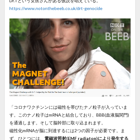
Dr.Tという女医さんがある仮説を唱えている。
https://www.notonthebeeb.co.uk/drt-genocide
「コロナワクチンンには磁性を帯びたナノ粒子が入っていま
す。このナノ粒子はmRNAと結合しており、BBB(血液脳関門)
を通過します。そして脳幹部に取り込まれます。
磁性化mRNAが脳に到達するには2つの因子が必要です。ま
ず、ひとつには、
電磁波照射(EMF radiaton)により発生する