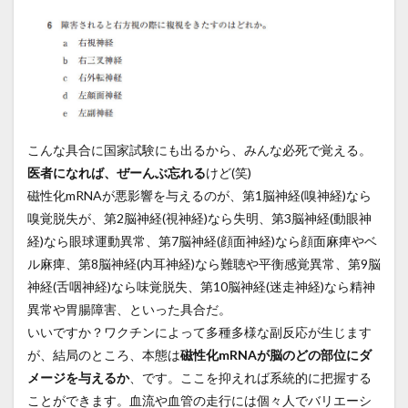
こんな具合に国家試験にも出るから、みんな必死で覚える。
医者になれば、ぜーんぶ忘れる
けど(笑)
磁性化mRNAが悪影響を与えるのが、第1脳神経(嗅神経)なら
嗅覚脱失が、第2脳神経(視神経)なら失明、第3脳神経(動眼神
経)なら眼球運動異常、第7脳神経(顔面神経)なら顔面麻痺やベ
ル麻痺、第8脳神経(内耳神経)なら難聴や平衡感覚異常、第9脳
神経(舌咽神経)なら味覚脱失、第10脳神経(迷走神経)なら精神
異常や胃腸障害、といった具合だ。
いいですか？ワクチンによって多種多様な副反応が生じます
が、結局のところ、本態は
磁性化mRNAが脳のどの部位にダ
メージを与えるか
、です。ここを抑えれば系統的に把握する
ことができます。血流や血管の走行には個々人でバリエーシ