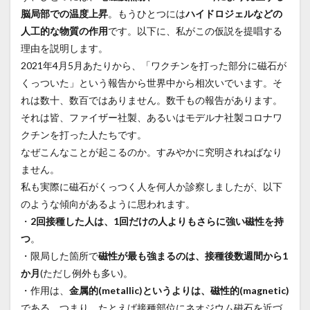
脳局部での温度上昇
。もうひとつには
ハイドロジェルなどの
人工的な物質の作用
です。以下に、私がこの仮説を提唱する
理由を説明します。
2021年4月5月あたりから、「ワクチンを打った部分に磁石が
くっついた」という報告から世界中から相次いでいます。そ
れは数十、数百ではありません。数千もの報告があります。
それは皆、ファイザー社製、あるいはモデルナ社製コロナワ
クチンを打った人たちです。
なぜこんなことが起こるのか。すみやかに究明されねばなり
ません。
私も実際に磁石がくっつく人を何人か診察しましたが、以下
のような傾向があるように思われます。
・
2回接種した人は、1回だけの人よりもさらに強い磁性を持
つ
。
・限局した箇所で
磁性が最も強まるのは、接種後数週間から1
か月
(ただし例外も多い)。
・作用は、
金属的(metallic)というよりは、磁性的(magnetic)
である。つまり、たとえば接種部位にネオジウム磁石を近づ