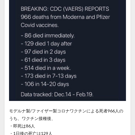
モデルナ製/ファイザー製コロナワクチンによる死者966人の
うち、ワクチン接種後、
・即死は86人
・1日後の死亡は129人