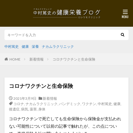
中村篤史
健康
栄養
ナカムラクリニック
HOME
新着情報
コロナワクチンと生命保険
コロナワクチンと生命保険
2021年3月9日
新着情報
コロナ
,
ナカムラクリニック
,
パンデミック
,
ワクチン
,
中村篤史
,
健康
,
後遺症
,
病気
,
薬害
,
身体
コロナワクチンで死亡しても生命保険から保険金が支払われ
ない可能性について以前の記事で触れたが、この点につい