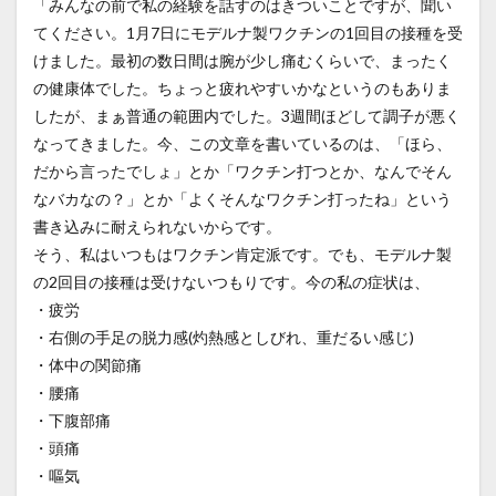
「みんなの前で私の経験を話すのはきついことですが、聞い
てください。1月7日にモデルナ製ワクチンの1回目の接種を受
けました。最初の数日間は腕が少し痛むくらいで、まったく
の健康体でした。ちょっと疲れやすいかなというのもありま
したが、まぁ普通の範囲内でした。3週間ほどして調子が悪く
なってきました。今、この文章を書いているのは、「ほら、
だから言ったでしょ」とか「ワクチン打つとか、なんでそん
なバカなの？」とか「よくそんなワクチン打ったね」という
書き込みに耐えられないからです。
そう、私はいつもはワクチン肯定派です。でも、モデルナ製
の2回目の接種は受けないつもりです。今の私の症状は、
・疲労
・右側の手足の脱力感(灼熱感としびれ、重だるい感じ)
・体中の関節痛
・腰痛
・下腹部痛
・頭痛
・嘔気