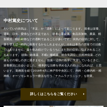
中村篤史について
たいていの病気は、「不足」か「過剰」によって起こります。 前者は栄養、
運動、日光、愛情などの不足であり、後者は重金属、食品添加物、農薬、精
製糖質、精白穀物などの過剰であることが多いです。 病気の症状に対して、
薬を使えば一時的に改善するかもしれませんが、それは本当の意味での治癒
ではありません。薬を飲み続けているうちにまた別の症状に悩まされること
もあります。 頭痛に鎮痛薬、不眠に睡眠薬、統合失調症に抗精神病薬…どの
薬もその場しのぎに過ぎません。 投薬一辺倒の医学に失望しているときに、
栄養療法に出会いました。 根本的な治療を求める人の助けになれれば、と思
います。 勤務医を経て2018年4月に神戸市中央区にて、内科・心療内科・精
神科・オーソモレキュラー療法を行う「ナカムラクリニック」を開業。
詳しくはこちらをご覧ください