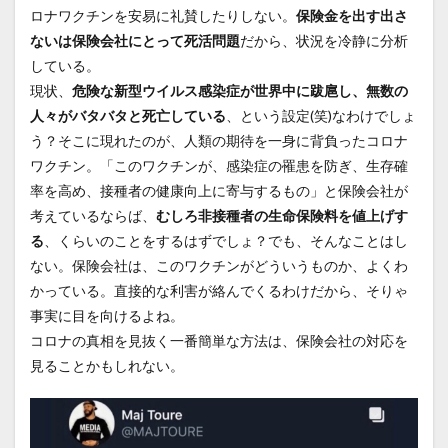
ロナワクチンを安易に礼賛したりしない。
保険金を出す出さ
ないは保険会社にとって死活問題
だから、状況を冷静に分析
している。
現状、
危険な新型ウイルス感染症が世界中に跋扈し、無数の
人々がバタバタと死亡している
、という設定(笑)なわけでしょ
う？そこに現れたのが、人類の期待を一身に背負ったコロナ
ワクチン。「このワクチンが、感染症の罹患を防ぎ、生存確
率を高め、接種者の健康向上に寄与するもの」と保険会社が
考えているならば、
むしろ非接種者の生命保険料を値上げす
る
、くらいのことをするはずでしょ？でも、そんなことはし
ない。保険会社は、このワクチンがどういうものか、よくわ
かっている。直接的な利害が絡んでくるわけだから、そりゃ
事実に目を向けるよね。
コロナの真相を見抜く一番簡単な方法は、保険会社の対応を
見ることかもしれない。