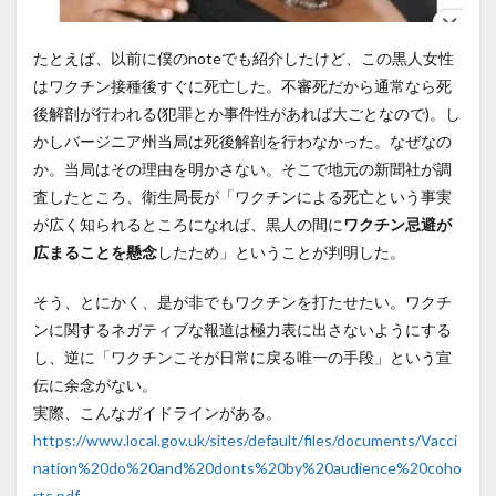
たとえば、以前に僕のnoteでも紹介したけど、この黒人女性
はワクチン接種後すぐに死亡した。不審死だから通常なら死
後解剖が行われる(犯罪とか事件性があれば大ごとなので)。し
かしバージニア州当局は死後解剖を行わなかった。なぜなの
か。当局はその理由を明かさない。そこで地元の新聞社が調
査したところ、衛生局長が「ワクチンによる死亡という事実
が広く知られるところになれば、黒人の間に
ワクチン忌避が
広まることを懸念
したため」ということが判明した。
そう、とにかく、是が非でもワクチンを打たせたい。ワクチ
ンに関するネガティブな報道は極力表に出さないようにする
し、逆に「ワクチンこそが日常に戻る唯一の手段」という宣
伝に余念がない。
実際、こんなガイドラインがある。
https://www.local.gov.uk/sites/default/files/documents/Vacci
nation%20do%20and%20donts%20by%20audience%20coho
rts.pdf