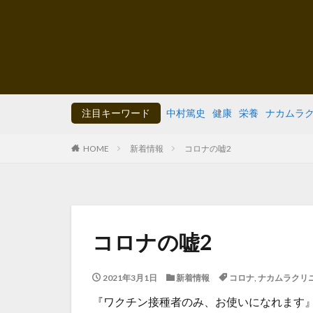
注目キーワード
中村篤史
健康
栄養
ナカムラ
HOME
新着情報
コロナの嘘2
コロナの嘘2
2021年3月1日
新着情報
コロナ
,
ナカムラクリ
『ワクチン接種者のみ、お使いになれます