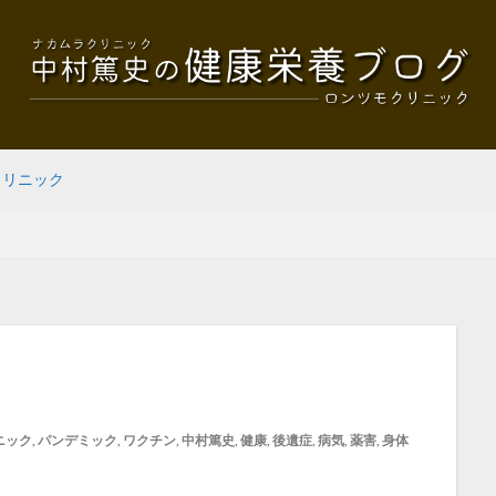
クリニック
ニック
,
パンデミック
,
ワクチン
,
中村篤史
,
健康
,
後遺症
,
病気
,
薬害
,
身体
』