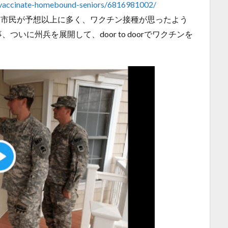
-vaccinate-homebound-seniors/6816981002/
た市民が予想以上に多く、ワクチン接種が思ったよう
いに州兵を展開して、door to doorでワクチンを