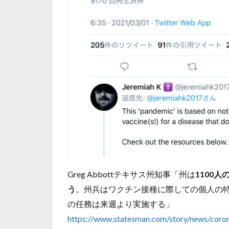
Greg Abbottテキサス州知事「州は
1100人
う
。州兵はワクチン接種に際しての個人の特
の任務は来週より実施する」
https://www.statesman.com/story/news/coro