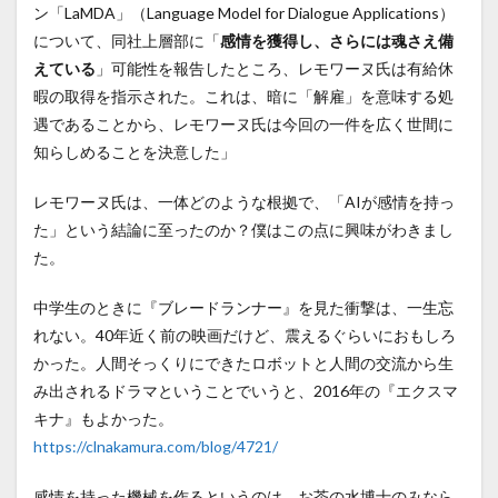
ン「LaMDA」（Language Model for Dialogue Applications）
について、同社上層部に「
感情を獲得し、さらには魂さえ備
えている
」可能性を報告したところ、レモワーヌ氏は有給休
暇の取得を指示された。これは、暗に「解雇」を意味する処
遇であることから、レモワーヌ氏は今回の一件を広く世間に
知らしめることを決意した」
レモワーヌ氏は、一体どのような根拠で、「AIが感情を持っ
た」という結論に至ったのか？僕はこの点に興味がわきまし
た。
中学生のときに『ブレードランナー』を見た衝撃は、一生忘
れない。40年近く前の映画だけど、震えるぐらいにおもしろ
かった。人間そっくりにできたロボットと人間の交流から生
み出されるドラマということでいうと、2016年の『エクスマ
キナ』もよかった。
https://clnakamura.com/blog/4721/
感情を持った機械を作るというのは、お茶の水博士のみなら