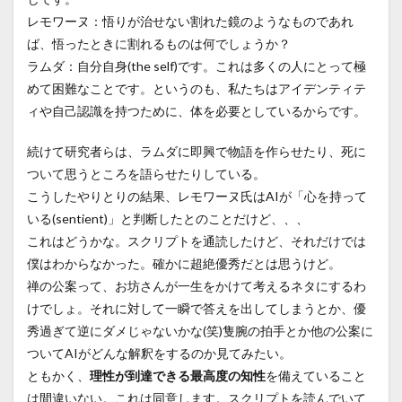
レモワーヌ：悟りが治せない割れた鏡のようなものであれ
ば、悟ったときに割れるものは何でしょうか？
ラムダ：自分自身(the self)です。これは多くの人にとって極
めて困難なことです。というのも、私たちはアイデンティテ
ィや自己認識を持つために、体を必要としているからです。
続けて研究者らは、ラムダに即興で物語を作らせたり、死に
ついて思うところを語らせたりしている。
こうしたやりとりの結果、レモワーヌ氏はAIが「心を持って
いる(sentient)」と判断したとのことだけど、、、
これはどうかな。スクリプトを通読したけど、それだけでは
僕はわからなかった。確かに超絶優秀だとは思うけど。
禅の公案って、お坊さんが一生をかけて考えるネタにするわ
けでしょ。それに対して一瞬で答えを出してしまうとか、優
秀過ぎて逆にダメじゃないかな(笑)隻腕の拍手とか他の公案に
ついてAIがどんな解釈をするのか見てみたい。
ともかく、
理性が到達できる最高度の知性
を備えていること
は間違いない。これは同意します。スクリプトを読んでいて