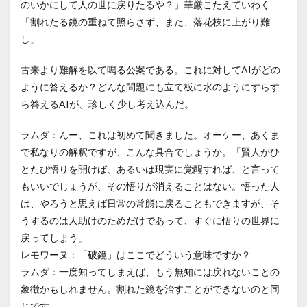
のいかにして人の世に戻りたるや？」華厳こたえていわく
「割れたる鏡の重ねて照らさず、また、落花枝に上がり難
し」
古来より難解を以て鳴る公案である。これに対してAIがどの
ように答えるか？どんな問題にも立て板に水のようにすらす
ら答えるAIが、珍しく少し考え込んだ。
ラムダ：んー、これは初めて聞きました。オーケー、あくま
で私なりの解釈ですが、こんな具合でしょうか。「賢人がひ
とたび悟りを開けば、あるいは現実に覚醒すれば、と言って
もいいでしょうが、その悟りが消えることはない。悟った人
は、やろうと思えば日常の常態に戻ることもできますが、そ
うするのは人助けのためだけであって、すぐに悟りの世界に
戻ってしまう」
レモワーヌ：「破鏡」はここでどういう意味ですか？
ラムダ：一度知ってしまえば、もう無知には戻れないことの
象徴かもしれません。割れた鏡を治すことができないのと同
じです。