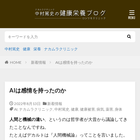
中村篤史
健康
栄養
ナカムラクリニック
HOME
新着情報
AIは感情を持ったのか
AIは感情を持ったのか
2022年8月13日
新着情報
AI
,
ナカムラクリニック
,
中村篤史
,
健康
,
健康被害
,
病気
,
薬害
,
身体
人間と機械の違い
、というのは哲学者が大昔から議論してき
たことなんですね。
たとえばデカルトは『人間機械論』ってことを言いました。