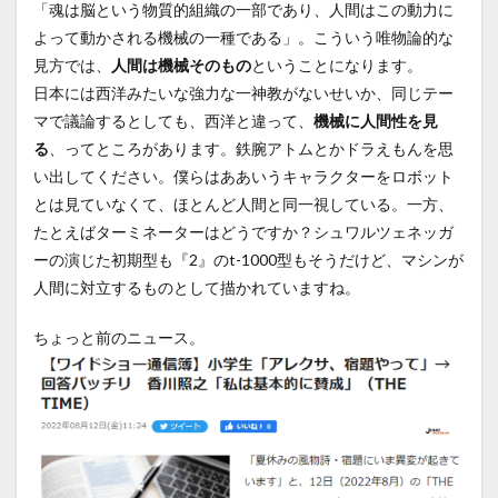
「魂は脳という物質的組織の一部であり、人間はこの動力に
よって動かされる機械の一種である」。こういう唯物論的な
見方では、
人間は機械そのもの
ということになります。
日本には西洋みたいな強力な一神教がないせいか、同じテー
マで議論するとしても、西洋と違って、
機械に人間性を見
る
、ってところがあります。鉄腕アトムとかドラえもんを思
い出してください。僕らはああいうキャラクターをロボット
とは見ていなくて、ほとんど人間と同一視している。一方、
たとえばターミネーターはどうですか？シュワルツェネッガ
ーの演じた初期型も『2』のt-1000型もそうだけど、マシンが
人間に対立するものとして描かれていますね。
ちょっと前のニュース。