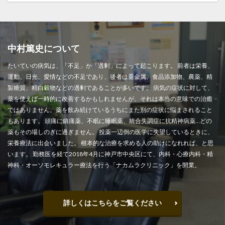
中村篤史について
たいていの病気は、「不足」か「過剰」によって起こります。 前者は栄養、
運動、日光、愛情などの不足であり、後者は重金属、食品添加物、農薬、精
製糖質、精白穀物などの過剰であることが多いです。 病気の症状に対して、
薬を使えば一時的に改善するかもしれませんが、それは本当の意味での治癒
ではありません。薬を飲み続けているうちにまた別の症状に悩まされること
もあります。 頭痛に鎮痛薬、不眠に睡眠薬、統合失調症に抗精神病薬…どの
薬もその場しのぎに過ぎません。 投薬一辺倒の医学に失望しているときに、
栄養療法に出会いました。 根本的な治療を求める人の助けになれれば、と思
います。 勤務医を経て2018年4月に神戸市中央区にて、内科・心療内科・精
神科・オーソモレキュラー療法を行う「ナカムラクリニック」を開業。
詳しくはこちらをご覧ください