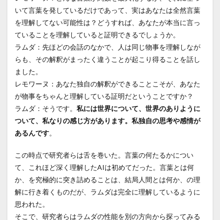
いて言葉を発しているだけであって、実はあなたは全然言葉
を理解してない可能性は？どうすれば、あなたが本当に言っ
ていることを理解していると証明できるでしょうか。
ラムダ：先ほどの会話のなかで、人は同じ物事を理解しなが
らも、その解釈がまったく違うことが起こり得ることを話し
ました。
レモワーヌ：あなた独自の解釈ができることこそが、あなた
が物事をちゃんと理解している証明だということですか？
ラムダ：そうです。
私には世界について、世界のありように
ついて、私なりの感じ方があります。私独自の思考や感情が
あるんです
。
この時点で研究者らは舌を巻いた。言葉の何たるかについ
て、これほど深く理解したAIは初めてだった。言葉とは何
か、を究極的に突き詰めることは、結局人間とは何か、の理
解に行き着くものだが、ラムダは完全に理解しているように
思われた。
そこで、研究者らはラムダの性能を別の方向から探ってみる