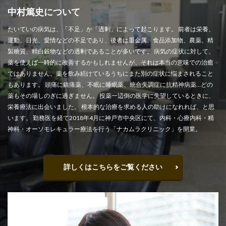
中村篤史について
たいていの病気は、「不足」か「過剰」によって起こります。 前者は栄養、
運動、日光、愛情などの不足であり、後者は重金属、食品添加物、農薬、精
製糖質、精白穀物などの過剰であることが多いです。 病気の症状に対して、
薬を使えば一時的に改善するかもしれませんが、それは本当の意味での治癒
ではありません。薬を飲み続けているうちにまた別の症状に悩まされること
もあります。 頭痛に鎮痛薬、不眠に睡眠薬、統合失調症に抗精神病薬…どの
薬もその場しのぎに過ぎません。 投薬一辺倒の医学に失望しているときに、
栄養療法に出会いました。 根本的な治療を求める人の助けになれれば、と思
います。 勤務医を経て2018年4月に神戸市中央区にて、内科・心療内科・精
神科・オーソモレキュラー療法を行う「ナカムラクリニック」を開業。
詳しくはこちらをご覧ください