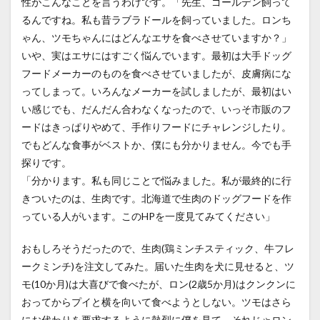
性がこんなことを言うわけです。「先生、ゴールデン飼って
るんですね。私も昔ラブラドールを飼っていました。ロンち
ゃん、ツモちゃんにはどんなエサを食べさせていますか？」
いや、実はエサにはすごく悩んでいます。最初は大手ドッグ
フードメーカーのものを食べさせていましたが、皮膚病にな
ってしまって。いろんなメーカーを試しましたが、最初はい
い感じでも、だんだん合わなくなったので、いっそ市販のフ
ードはきっぱりやめて、手作りフードにチャレンジしたり。
でもどんな食事がベストか、僕にも分かりません。今でも手
探りです。
「分かります。私も同じことで悩みました。私が最終的に行
きついたのは、生肉です。北海道で生肉のドッグフードを作
っている人がいます。このHPを一度見てみてください」
おもしろそうだったので、生肉(鶏ミンチスティック、牛フレ
ークミンチ)を注文してみた。届いた生肉を犬に見せると、ツ
モ(10か月)は大喜びで食べたが、ロン(2歳5か月)はクンクンに
おってからプイと横を向いて食べようとしない。ツモはさら
にお代わりを要求するように熱烈に僕を見て、それじゃロン