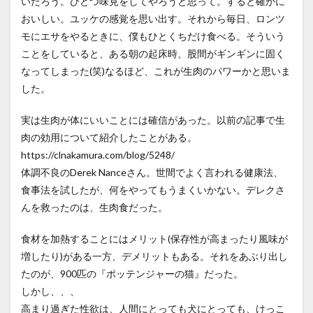
いだろう。ひとつ味見をしてやろうと思って。すると確かに
おいしい。ユッケの感覚を思い出す。それから毎日、ロンツ
モにエサをやるときに、僕もひとくちだけ食べる。そういう
ことをしていると、ある朝の起床時、股間がギンギンに固く
なってしまった(笑)なるほど、これが生肉のパワーかと思いま
した。
実は生肉が体にいいことには確信があった。以前の記事で生
肉の効用について紹介したことがある。
https://clnakamura.com/blog/5248/
体調不良のDerek Nanceさん。世間でよく言われる健康法、
食事法を試したが、何をやってもうまくいかない。デレクさ
んを救ったのは、生肉食だった。
食材を加熱することにはメリット(保存性が高まったり風味が
増したり)がある一方、デメリットもある。それをあぶり出し
たのが、900匹の『ポッテンジャーの猫』だった。
しかし、、、
高まり過ぎた性欲は、人間にとっても犬にとっても、けっこ