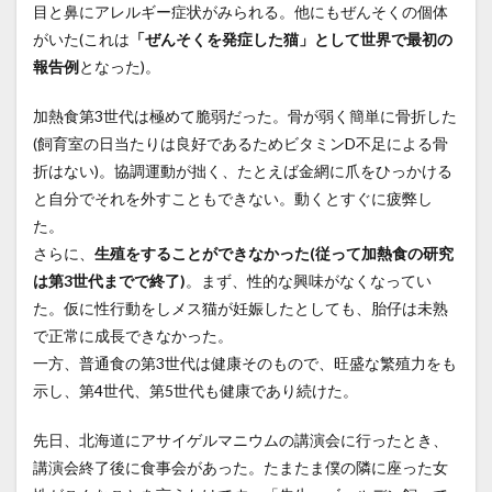
目と鼻にアレルギー症状がみられる。他にもぜんそくの個体
がいた(これは
「ぜんそくを発症した猫」として世界で最初の
報告例
となった)。
加熱食第3世代は極めて脆弱だった。骨が弱く簡単に骨折した
(飼育室の日当たりは良好であるためビタミンD不足による骨
折はない)。協調運動が拙く、たとえば金網に爪をひっかける
と自分でそれを外すこともできない。動くとすぐに疲弊し
た。
さらに、
生殖をすることができなかった(従って加熱食の研究
は第3世代までで終了)
。まず、性的な興味がなくなってい
た。仮に性行動をしメス猫が妊娠したとしても、胎仔は未熟
で正常に成長できなかった。
一方、普通食の第3世代は健康そのもので、旺盛な繁殖力をも
示し、第4世代、第5世代も健康であり続けた。
先日、北海道にアサイゲルマニウムの講演会に行ったとき、
講演会終了後に食事会があった。たまたま僕の隣に座った女