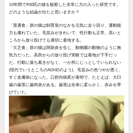
10年間で900匹の猫を観察した非常に力の入った研究です。
どのような結論が出たと思いますか？
「普通食」群の猫は飼育室のなかを元気に走り回り、運動能
力も優れていた。毛並みがきれいで、性行動も正常。高いと
ころから放り投げても適切に着地する。
「欠乏食」群の猫は関節炎を生じ、動物園の動物のように無
気力だった。高所からの放り投げ実験では着地が下手だっ
た。行動に落ち着きがなく、一か所にじっとしていられない
(現代でいうところのADHDのよう)。毛並みの色つやが悪く、
すぐ皮膚病になった。口腔内病変が著明で、たとえば、大臼
歯の歯茎に歯肉炎がある。歯茎は全体に柔らかく、赤みを帯
びていた。