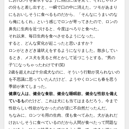
の分もと差し出すと、一瞬で口の中に消えた。ツモがあまり
にもおいしそうに食べるものだから、「そんなにうまいのな
ら俺にもくれ」という感じでロンが寄ってきたので、ロンの
鼻先に生肉を近づけると、今度はぺろりと食べた。
それ以来、毎日生肉を食べさせるようになった。
すると、どんな変化が起こったと思いますか？
ロンがときどき遠吠えをするようになりました。散歩してい
るとき、メス犬を見ると何とかして近づこうとする。“男の
子”になっちゃったわけです(笑)
2歳を超えれば十分成犬なのに、そういう行動が見られないの
を不思議に思っていたんだけど、ようやくロンにも春を思う
季節が来てしまった。
健康な人は、健全な食欲、健全な睡眠欲、健全な性欲を備え
ているも
のだけど、これは犬にも当てはまるだろう。今まで
性欲らしい性欲がなかったのが逆に不自然だったんだ。
ちなみに、ロンツモ用の生肉、僕も食べてみた。犬があれだ
けおいしそうに食べているのだから人間が食べたって問題な