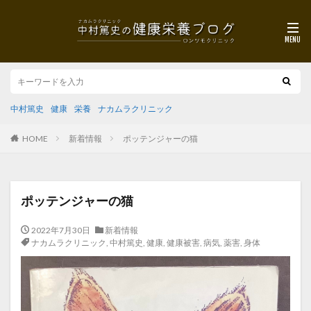
中村篤史
健康
栄養
ナカムラクリニック
HOME
新着情報
ポッテンジャーの猫
ポッテンジャーの猫
2022年7月30日
新着情報
ナカムラクリニック
,
中村篤史
,
健康
,
健康被害
,
病気
,
薬害
,
身体