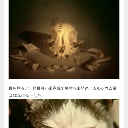
骨を見ると、頬骨弓が未完成で鼻腔も未発達。カルシウム量
は10％に低下した。