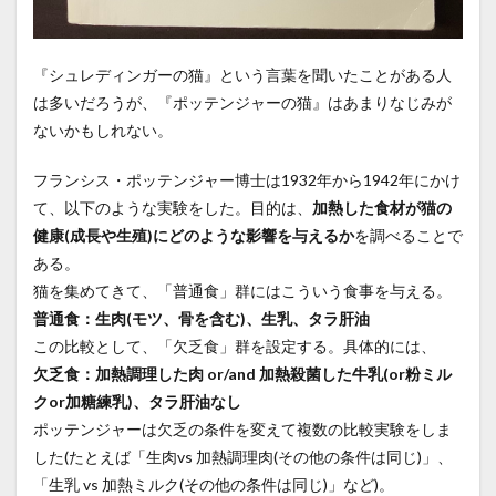
『シュレディンガーの猫』という言葉を聞いたことがある人
は多いだろうが、『ポッテンジャーの猫』はあまりなじみが
ないかもしれない。
フランシス・ポッテンジャー博士は1932年から1942年にかけ
て、以下のような実験をした。目的は、
加熱した食材が猫の
健康(成長や生殖)にどのような影響を与えるか
を調べることで
ある。
猫を集めてきて、「普通食」群にはこういう食事を与える。
普通食：生肉(モツ、骨を含む)、生乳、タラ肝油
この比較として、「欠乏食」群を設定する。具体的には、
欠乏食：加熱調理した肉 or/and 加熱殺菌した牛乳(or粉ミル
クor加糖練乳)、タラ肝油なし
ポッテンジャーは欠乏の条件を変えて複数の比較実験をしま
した(たとえば「生肉vs 加熱調理肉(その他の条件は同じ)」、
「生乳 vs 加熱ミルク(その他の条件は同じ)」など)。