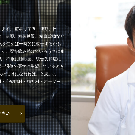
ます。 前者は栄養、運動、日
物、農薬、精製糖質、精白穀物など
薬を使えば一時的に改善するかも
せん。薬を飲み続けているうちにま
薬、不眠に睡眠薬、統合失調症に
薬一辺倒の医学に失望しているとき
人の助けになれれば、と思いま
内科・心療内科・精神科・オーソモ
。
ださい