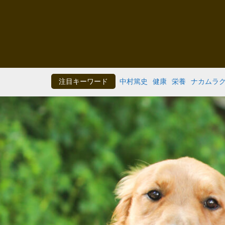
注目キーワード
中村篤史
健康
栄養
ナカムラ