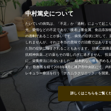
中村篤史について
たいていの病気は、「不足」か「過剰」によって起こり
光、愛情などの不足であり、後者は重金属、食品添加
の過剰であることが多いです。 病気の症状に対して、
しれませんが、それは本当の意味での治癒ではありま
た別の症状に悩まされることもあります。 頭痛に鎮痛
抗精神病薬…どの薬もその場しのぎに過ぎません。 投
に、栄養療法に出会いました。 根本的な治療を求める
す。 勤務医を経て2018年4月に神戸市中央区にて、
レキュラー療法を行う「ナカムラクリニック」を開業
詳しくはこちらをご覧く