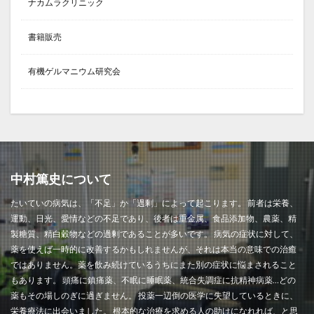
ナカムラクリニック
書籍販売
有機ゲルマニウム研究会
中村篤史について
たいていの病気は、「不足」か「過剰」によって起こります。 前者は栄養、
運動、日光、愛情などの不足であり、後者は重金属、食品添加物、農薬、精
製糖質、精白穀物などの過剰であることが多いです。 病気の症状に対して、
薬を使えば一時的に改善するかもしれませんが、それは本当の意味での治癒
ではありません。薬を飲み続けているうちにまた別の症状に悩まされること
もあります。 頭痛に鎮痛薬、不眠に睡眠薬、統合失調症に抗精神病薬…どの
薬もその場しのぎに過ぎません。 投薬一辺倒の医学に失望しているときに、
栄養療法に出会いました。 根本的な治療を求める人の助けになれれば、と思