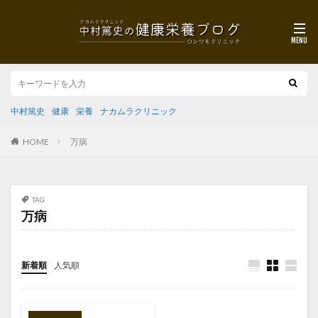
中村篤史
健康
栄養
ナカムラクリニック
HOME
万病
TAG
万病
新着順
人気順